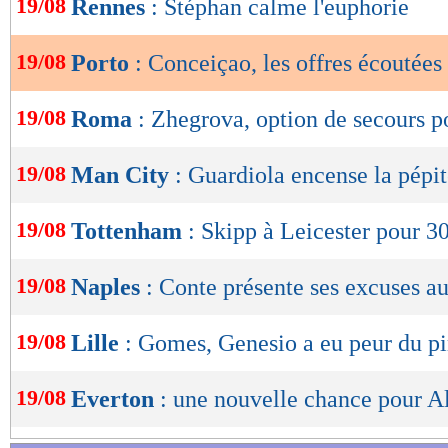
19/08
Rennes
: Stéphan calme l'euphorie
de
lecture
19/08
Porto
: Conceiçao, les offres écoutées
OK
19/08
Roma
: Zhegrova, option de secours 
19/08
Man City
: Guardiola encense la pépi
19/08
Tottenham
: Skipp à Leicester pour 3
19/08
Naples
: Conte présente ses excuses a
19/08
Lille
: Gomes, Genesio a eu peur du pi
19/08
Everton
: une nouvelle chance pour Al