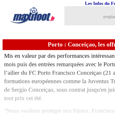
19/08
Séville
: Badé refuse Stuttgart !
Les Infos du F
19/08
OM
: Maupay pour remplacer Moumb
emplac
19/08
Paris FC
: les frères Lopez réunis ?
Porto : Conceiçao, les off
19/08
Lens
: Brest veut Abdul Samed
Mis en valeur par des performances intéressant
19/08
L2
: balles de tennis jetées, Metz-Bast
mois puis des entrées remarquées avec le Port
l’ailier du FC Porto
Francisco Conceiçao
(21 a
19/08
PSG
: l'étrange clause du prêt de Mos
formations européennes comme la Juventus Tur
19/08
Ita.
: l'Atalanta démarre par un carton
de Sergio Conceiçao, sous contrat jusqu'en jui
tout prix cet été.
19/08
Naples
: Cajuste prêté à Ipswich (offic
"Nous voulons protéger nos bijoux. Francisco 