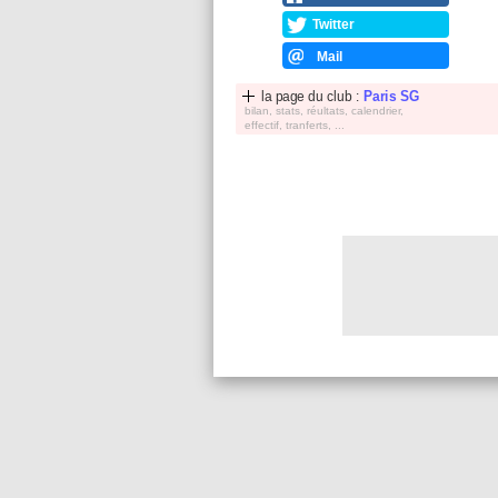
Twitter
Mail
la page du club :
Paris SG
bilan, stats, réultats, calendrier,
effectif, tranferts, ...