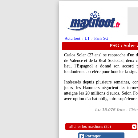
Actu foot
L1
Paris SG
>
>
PSG : Soler
Carlos Soler (27 ans) se rapproche d'un 
de Valence et de la Real Sociedad, deux c
lieu, l'Espagnol a donné son accord 
londonienne accélère pour boucler la signa
Intéressés depuis plusieurs semaines, c
jours, les Hammers négocient les terme
atteigne les 20 millions d'euros. Selon Fo
avec option d'achat obligatoire supérieure 
Lu 15.075 fois
- Clém
afficher les réactions (25)
Partager