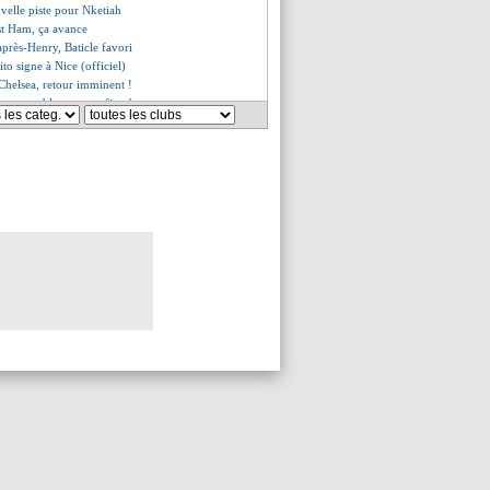
velle piste pour Nketiah
st Ham, ça avance
'après-Henry, Baticle favori
to signe à Nice (officiel)
 Chelsea, retour imminent !
 grave blessure confirmée
ogan dit stop (officiel)
tecoglou sent une évolution
 calme l'euphorie
, les offres écoutées
, option de secours pour Boga ?
iola encense la pépite Lewis
p à Leicester pour 30 M€ (off.)
ésente ses excuses aux fans
esio a eu peur du pire
uvelle chance pour Alli ?
ale deux clubs anglais
ez capitaine, Maresca justifie
'est fini pour Henry ! (off.)
 pense bien à un départ
s'inspirer de Barcola et WZE
 reste indésirable
rté du groupe !
M, la blague de Tiknizyan
 de retour à City ?
rto a vite dit stop