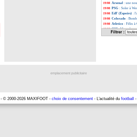
Arsenal
: une nou
19/08
PSG
: Soler à We
19/08
EdF (Espoirs)
: l
19/08
Colorado
: Bombi
19/08
Atletico
: Félix à
19/08
OM
: Moumbagna,
19/08
Filtrer :
Allemagne
: Günd
19/08
Tottenham
: Pos
19/08
Rennes
: Stéphan
19/08
Porto
: Conceiçao
19/08
Roma
: Zhegrova
19/08
Man City
: Guard
19/08
Tottenham
: Skip
19/08
Naples
: Conte pr
19/08
emplacement publicitaire
Lille
: Gomes, Gen
19/08
Everton
: une no
19/08
Lyon
: Cherki rec
19/08
Chelsea
: Fernand
19/08
EdF (Espoirs)
: c
19/08
- © 2000-2026 MAXIFOOT -
choix de consentement
- L'actualité du
football
-
Barça
: Gündogan
19/08
PSG
: Doué veut 
19/08
Bayern
: Goretzka
19/08
Lyon
: Cherki éca
19/08
Lokomotiv
: l'O
19/08
Barça
: Gündogan
19/08
PSG
: Pereira, Po
19/08