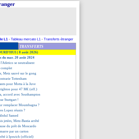
tranger
de L1
-
Tableau mercato L1
-
Transferts étranger
TRANSFERTS
OURD'HUI ( 8 août 2026)
es du mar. 20 août 2024
t l'Atletico se neutralisent
t complet
re, Metz sauvé sur le gong
contrarie Tottenham
ants pour Motta à la Juve
Brighton pour 47 M€ (off.)
a, accord avec Southampton
se Stuttgart !
ur remplacer Moumbagna ?
ères Lopez réunis ?
t Abdul Samed
nis jetées, Metz-Bastia arrêté
clause du prêt de Moscardo
démarre par un carton
rêté à Ipswich (officiel)