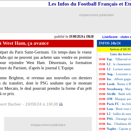
Les Infos du Football Français et E
emplacement publicitaire
publié le
19/08/2024 à 19h38
LiveScore
-
clubs 
 à West Ham, ça avance
INFOS 24h/24
brèves d'AUJ
...
départ du Paris Saint-Germain. Un temps dans le viseur
Liste des brèv
...
lubs qui ne peuvent pas acheter sans vendre en premier
Esp.
: Villarreal e
19/08
pour rejoindre West Ham. Désormais, la formation
L2
: le classemen
19/08
ture du Parisien, d'après le journal L'Equipe.
L2
: Lorient assu
19/08
Ang.
: Leicester 
19/08
omme Brighton, et revenus aux nouvelles ces derniers
Ita.
: débuts gagn
19/08
s du transfert, dont le PSG souhaite que le montant
Leeds
: Rutter à 
19/08
ot Mercato, le deal pourrait prendre la forme d'un prêt
Strasbourg
: Mar
19/08
à ce prix.
Séville
: Badé refu
19/08
OM
: Maupay po
19/08
ent Barbier - 19/08/24 à 19h38
Paris FC
: les fr
19/08
Lens
: Brest veu
19/08
L2
: balles de ten
19/08
PSG
: l'étrange 
19/08
Ita.
: l'Atalanta 
19/08
emplacement publicitaire
Naples
: Cajuste p
19/08