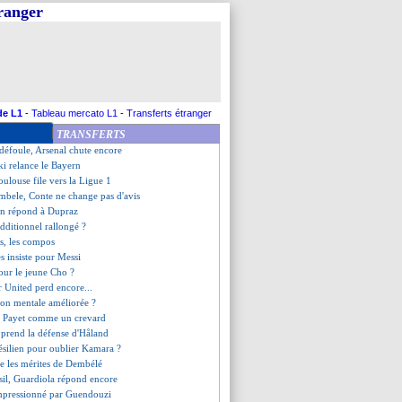
tranger
ent à un point du Milan AC
 voulait plus...
retient surtout la victoire
ella va retrouver l'OM !
ation de Kebbal
n - "on a eu chaud"
nnes (fini)
de L1
-
Tableau mercato L1
-
Transferts étranger
surpris à Majorque
TRANSFERTS
ère de De Gea
 défoule, Arsenal chute encore
i relance le Bayern
oulouse file vers la Ligue 1
mbele, Conte ne change pas d'avis
en répond à Dupraz
dditionnel rallongé ?
s, les compos
s insiste pour Messi
pour le jeune Cho ?
 United perd encore...
tion mentale améliorée ?
it Payet comme un crevard
 prend la défense d'Håland
ésilien pour oublier Kamara ?
te les mérites de Dembélé
ésil, Guardiola répond encore
mpressionné par Guendouzi