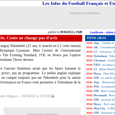
Les Infos du Football Français et E
Ita.
: l'Inter revi
09/04
Reims
: Cajuste en
09/04
Rennes
: Genesio 
09/04
emplacement publicitaire
Montpellier
: Cab
09/04
Reims
: la frustr
09/04
Rennes
: J. Marti
09/04
L1
: Reims 2-3 Re
09/04
publié le
09/04/2022 à 17h09
LiveScore
-
clubs 
Esp.
: l'Atletico 
09/04
e, Conte ne change pas d'avis
INFOS 24h/24
Man Utd
: la col
09/04
Ang.
: Chelsea se
09/04
n Tanguy Ndombele (25 ans, 6 matchs en L1 cette saison)
All.
: Lewandowsk
09/04
Olympique Lyonnais. Mais l'avenir de l'international
L2
: vainqueur, T
09/04
lon The Evening Standard, l'OL ne lèvera pas l'option
Tottenham
: Ndo
09/04
ttenham l'hiver dernier.
Clermont
: Gasti
09/04
FIFA
: un temps a
09/04
 l'ancien Amiénois serait que les Spurs baissent le
L1
: Reims-Renne
09/04
 a priori, pas au programme. Le média anglais explique
Barça
: Dani Alve
09/04
 ne compte toujours pas sur Ndombele pour la saison
OM
: un intérêt 
09/04
erformances en France vont permettre à Tottenham de le
Ang.
: Manchester
09/04
PSG
: la prépara
09/04
OM
: Harit voya
09/04
Dortmund
: Rose
ain Rigaux - 09/04/22 à 17h09
09/04
OM
: un jeune br
09/04
Barça
: Xavi van
09/04
Man City
: le Br
09/04
OM
: Sampaoli i
09/04
emplacement publicitaire