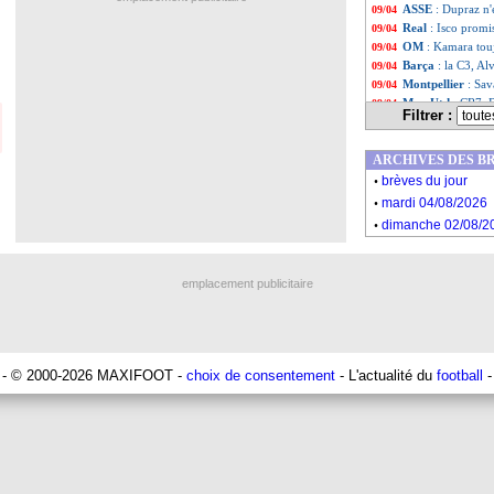
ASSE
: Dupraz n
09/04
Real
: Isco promis
09/04
OM
: Kamara touj
09/04
Barça
: la C3, Al
09/04
Montpellier
: Sav
09/04
Man Utd
: CR7, 
09/04
Filtrer :
Chelsea
: Kanté 
09/04
Real
: Benzema, P
09/04
ARCHIVES DES B
OM
: Longoria se
09/04
.
Barça
: Alves pr
09/04
brèves du jour
.
PSG
: Mbappé, le
09/04
mardi 04/08/2026
ASSE
: Bernardon
09/04
.
dimanche 02/08/2
Lille
: Ben Arfa, 
09/04
Liste des brève
...
Liste des brève
...
emplacement publicitaire
- © 2000-2026 MAXIFOOT -
choix de consentement
- L'actualité du
football
-