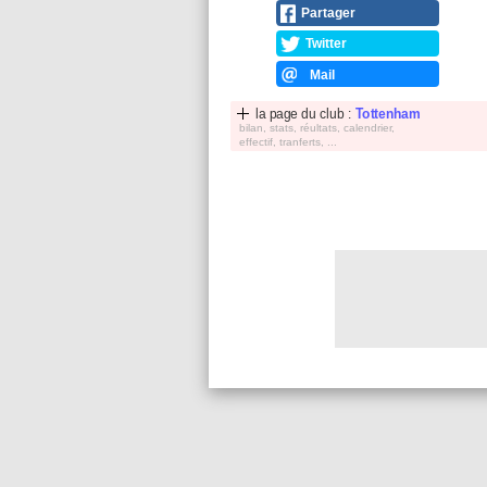
Partager
Twitter
Mail
la page du club :
Tottenham
bilan, stats, réultats, calendrier,
effectif, tranferts, ...