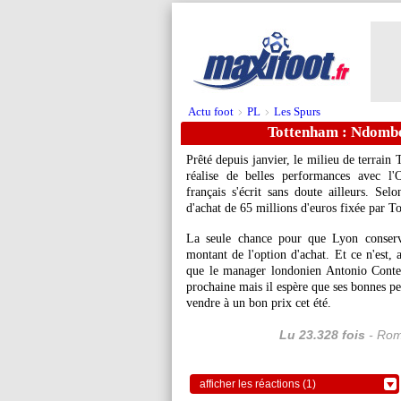
Actu foot
PL
Les Spurs
>
>
Tottenham : Ndombel
Prêté depuis janvier, le milieu de terrai
réalise de belles performances avec l'
français s'écrit sans doute ailleurs. Se
d'achat de 65 millions d'euros fixée par To
La seule chance pour que Lyon conserve
montant de l'option d'achat. Et ce n'est,
que le manager londonien Antonio Conte
prochaine mais il espère que ses bonnes p
vendre à un bon prix cet été.
Lu 23.328 fois
- Rom
afficher les réactions (1)