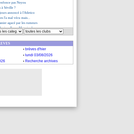
'enfonce pas Neyou
 à Séville ?
ours annoncé à l'Atletico
ves l'a mal vécu mais...
anier agacé par les rumeurs
Davies allume Maguire !
diminué par le ramadan ?
apin voit le meilleur 9
REVES
 sent dans le club parfait
.
éfère Mbappé à Håland
brèves d'hier
 Real très confiant
.
lundi 03/08/2026
i secoue ses coéquipiers
.
026
Recherche archives
Rothen cible Gourvennec
s du ven. 8 avril 2022
s du jeu. 7 avril 2022