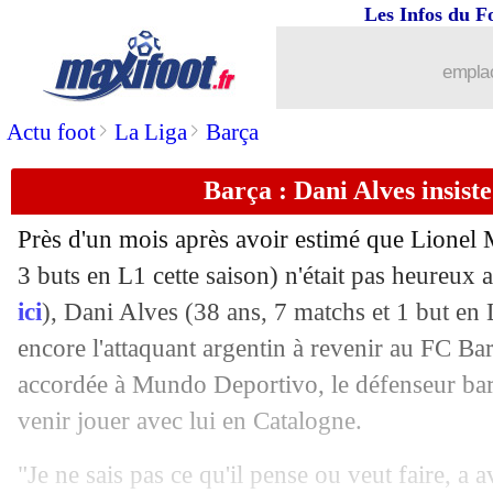
Les Infos du F
09/04
L1
: Clermont-Paris SG, les compos
emplac
09/04
Ita.
: l'Inter revient à un point du Mil
>
>
Actu foot
La Liga
Barça
09/04
Reims
: Cajuste en voulait plus...
Barça : Dani Alves insist
09/04
Rennes
: Genesio retient surtout la vic
Près d'un mois après avoir estimé que Lionel 
09/04
Montpellier
: Cabella va retrouver l'
3 buts en L1 cette saison) n'était pas heureux 
ici
), Dani Alves (38 ans, 7 matchs et 1 but en 
09/04
Reims
: la frustration de Kebbal
encore l'attaquant argentin à revenir au FC B
accordée à Mundo Deportivo, le défenseur barc
09/04
Rennes
: J. Martin - "on a eu chaud"
venir jouer avec lui en Catalogne.
09/04
L1
: Reims 2-3 Rennes (fini)
"Je ne sais pas ce qu'il pense ou veut faire, a av