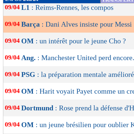
de
09/04
L1
: Reims-Rennes, les compos
lecture
09/04
Barça
: Dani Alves insiste pour Messi
OK
09/04
OM
: un intérêt pour le jeune Cho ?
09/04
Ang.
: Manchester United perd encore.
09/04
PSG
: la préparation mentale amélioré
09/04
OM
: Harit voyait Payet comme un cr
09/04
Dortmund
: Rose prend la défense d'
09/04
OM
: un jeune brésilien pour oublier