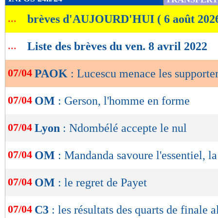
de
...
brèves d'AUJOURD'HUI ( 6 août 202
lecture
OK
...
Liste des brèves du ven. 8 avril 2022
07/04
PAOK
: Lucescu menace les supporter
07/04
OM
: Gerson, l'homme en forme
07/04
Lyon
: Ndombélé accepte le nul
07/04
OM
: Mandanda savoure l'essentiel, la
07/04
OM
: le regret de Payet
07/04
C3
: les résultats des quarts de finale a