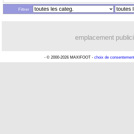
Filtrer :
07/04
C3
: West Ham 1-1 Lyon (fini)
07/04
LEC
: les résultats des quarts de finale
emplacement publici
07/04
LEC
: Marseille 2-1 PAOK (fini)
- © 2000-2026 MAXIFOOT -
choix de consentemen
07/04
Chelsea
: Werner vers la Serie A ?
07/04
VIDEO
: le but gag encaissé par Lyon
07/04
Palace
: porte ouverte pour Zaha
07/04
VIDEO
: le but d'anthologie de Payet 
07/04
EdF
: Fekir ne renonce pas aux Bleus