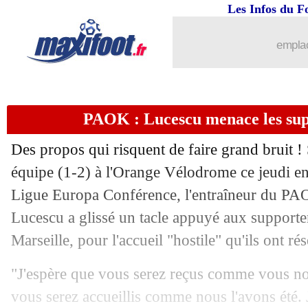
Les Infos du F
emplac
PAOK : Lucescu menace les sup
Des propos qui risquent de faire grand bruit ! 
équipe (1-2) à l'Orange Vélodrome ce jeudi en q
Ligue Europa Conférence, l'entraîneur du P
Lucescu a glissé un tacle appuyé aux supporte
Marseille, pour l'accueil "hostile" qu'ils ont ré
"J'espère que vous serez reçus comme vous no
vous serez accueillis comme nous l'avons été. J