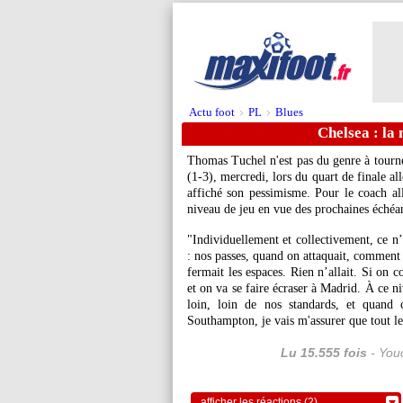
Actu foot
PL
Blues
>
>
Chelsea : la
Thomas Tuchel n'est pas du genre à tourne
(1-3), mercredi, lors du quart de finale a
affiché son pessimisme. Pour le coach al
niveau de jeu en vue des prochaines échéa
"Individuellement et collectivement, ce n’
: nos passes, quand on attaquait, comment 
fermait les espaces. Rien n’allait. Si on
et on va se faire écraser à Madrid. À ce n
loin, loin de nos standards, et quand 
Southampton, je vais m'assurer que tout l
Lu 15.555 fois
- Youc
afficher les réactions (2)