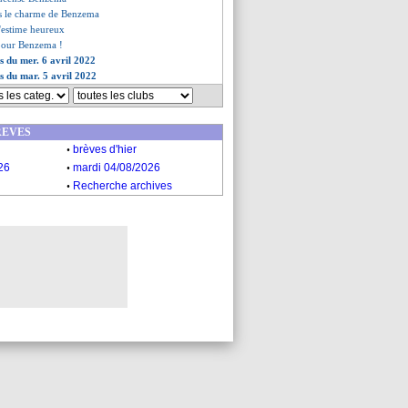
us le charme de Benzema
s'estime heureux
 pour Benzema !
es du mer. 6 avril 2022
es du mar. 5 avril 2022
REVES
.
brèves d'hier
.
26
mardi 04/08/2026
.
Recherche archives