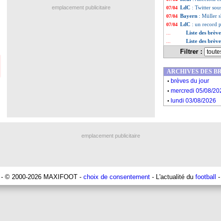
emplacement publicitaire
LdC
: Twitter so
07/04
Bayern
: Müller 
07/04
LdC
: un record
07/04
Liste des brèv
...
Liste des brèv
...
Filtrer :
ARCHIVES DES B
.
brèves du jour
.
mercredi 05/08/20
.
lundi 03/08/2026
emplacement publicitaire
- © 2000-2026 MAXIFOOT -
choix de consentement
- L'actualité du
football
-