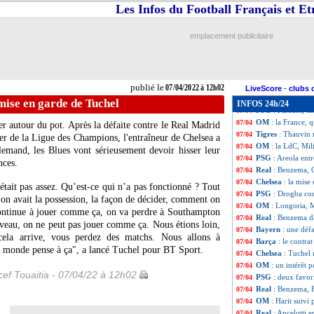
Montpellier
: Cab
07/04
Les Infos du Football Français et E
Barça
: Torres p
07/04
LdC
: un triplé, 
07/04
emplacement publicitaire
Chelsea
: l'Inter 
07/04
UEFA
: le nouvea
07/04
Everton
: ça cha
07/04
Chelsea
: Carragh
07/04
publié le
07/04/2022 à 12h02
VIDEO
: incident
07/04
LiveScore
-
clubs 
LdC
: 2 triplés 
07/04
 mise en garde de Tuchel
INFOS 24h/24
PSG
: Paredes, f
07/04
OM
: la France,
07/04
r autour du pot. Après la défaite contre le Real Madrid
Tigres
: Thauvin 
07/04
ller de la Ligue des Champions, l'entraîneur de Chelsea a
OM
: la LdC, Mil
07/04
lemand, les Blues vont sérieusement devoir hisser leur
PSG
: Areola ent
07/04
nces.
Real
: Benzema, C
07/04
Chelsea
: la mise
07/04
était pas assez. Qu’est-ce qui n’a pas fonctionné ? Tout
PSG
: Drogba co
07/04
on avait la possession, la façon de décider, comment on
OM
: Longoria, M
07/04
 continue à jouer comme ça, on va perdre à Southampton
Real
: Benzema d
07/04
iveau, on ne peut pas jouer comme ça. Nous étions loin,
Bayern
: une déf
07/04
cela arrive, vous perdez des matchs. Nous allons à
Barça
: le contr
07/04
e monde pense à ça", a lancé Tuchel pour BT Sport.
Chelsea
: Tuchel
07/04
OM
: un intérêt 
07/04
ef Touaitia - 07/04/22 à 12h02
PSG
: deux favor
07/04
Real
: Benzema, F
07/04
OM
: Harit suivi 
07/04
Real
: Ancelotti
07/04