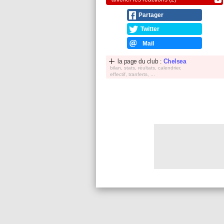
Partager
Twitter
Mail
la page du club :
Chelsea
bilan, stats, réultats, calendrier,
effectif, tranferts, ...