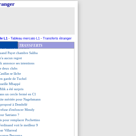
ella pas prêt pour l'OM ?
tranger
rêt à kidnapper Dembélé
Benzema a réussi un exploit
suit Lukaku, mais...
u FPF adopté (officiel)
uffe déjà pour Lampard
er critique Lukaku
s avec les Grecs à Marseille !
de L1
-
Tableau mercato L1
-
Transferts étranger
de suite, Benzema avec CR7
TRANSFERTS
in de saison confirmée
 quand Payet chambre Saliba
n'a aucun regret
ik annonce ses intentions
re deux clubs
asillas se lâche
 en garde de Tuchel
nseille Mbappé
ilik a été surpris
ans un cercle fermé en C1
aite méritée pour Nagelsmann
at proposé à Dembélé
 refuse d'enfoncer Mendy
pour Satriano ?
is pour remplacer Pochettino
erdinand voit le meilleur 9
par Villarreal
 encense Benzema