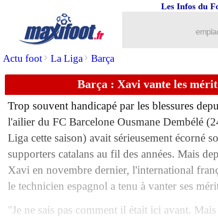
Les Infos du F
09/04
L1
: Reims 2-3 Rennes (fini)
emplac
09/04
Esp.
: l'Atletico surpris à Majorque
>
>
Actu foot
La Liga
Barça
09/04
Man Utd
: la colère de De Gea
Barça : Xavi vante les méri
09/04
Ang.
: Chelsea se défoule, Arsenal chu
Trop souvent handicapé par les blessures depu
09/04
All.
: Lewandowski relance le Bayern
l'ailier du FC Barcelone Ousmane Dembélé (24
Liga cette saison) avait sérieusement écorné 
09/04
L2
: vainqueur, Toulouse file vers la L
supporters catalans au fil des années. Mais depu
Xavi en novembre dernier, l'international fran
09/04
Tottenham
: Ndombele, Conte ne chan
le technicien espagnol a tenu à vanter ses méri
09/04
Clermont
: Gastien répond à Dupraz
"Je ne sais pas comment il était ici avant. Mai