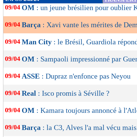
de
09/04
OM
: un jeune brésilien pour oublier
lecture
09/04
Barça
: Xavi vante les mérites de De
OK
09/04
Man City
: le Brésil, Guardiola répon
09/04
OM
: Sampaoli impressionné par Gue
09/04
ASSE
: Dupraz n'enfonce pas Neyou
09/04
Real
: Isco promis à Séville ?
09/04
OM
: Kamara toujours annoncé à l'Atl
09/04
Barça
: la C3, Alves l'a mal vécu mais.