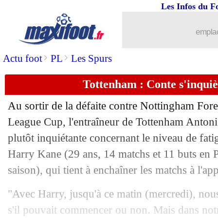
Les Infos du F
10/11
Ang. (Cpe)
: Manchester United renver
emplac
10/11
EdF
: Le Graët met la pression sur D
>
>
Actu foot
PL
Les Spurs
10/11
Lens
: Buksa ne s'en sort pas
Tottenham : Conte s'inqui
10/11
Bayern
: Pavard ouvert à un départ
Au sortir de la défaite contre Nottingham Fore
10/11
PSG
: Diallo justifie son départ
League Cup, l'entraîneur de Tottenham Antoni
plutôt inquiétante concernant le niveau de fati
10/11
ASSE
: Krasso refuse de prolonger
Harry Kane (29 ans, 14 matchs et 11 buts en 
saison), qui tient à enchaîner les matchs à l'a
10/11
EdF
: l'immense joie de Veretout
"Avec Harry, jusqu'à ce matin (mercredi), nou
10/11
EdF
: le message de Pogba
s'il pouvait commencer ou non. Mais dans notre 