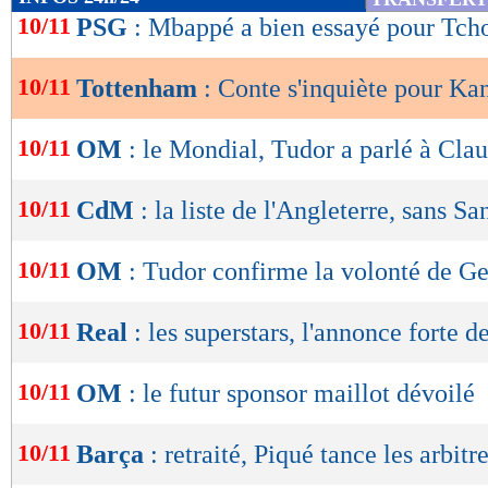
de
10/11
PSG
: Mbappé a bien essayé pour Tc
lecture
10/11
Tottenham
: Conte s'inquiète pour Ka
OK
10/11
OM
: le Mondial, Tudor a parlé à Clau
10/11
CdM
: la liste de l'Angleterre, sans S
10/11
OM
: Tudor confirme la volonté de G
10/11
Real
: les superstars, l'annonce forte d
10/11
OM
: le futur sponsor maillot dévoilé
10/11
Barça
: retraité, Piqué tance les arbitr