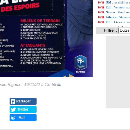
OM
: les chiffres
10/11
EdF
: Veretout a
10/11
Nantes
: Kombouar
10/11
Atletico
: Simeon
10/11
EdF
: Lizarazu va
10/11
Liste des brèv
...
Filtrer :
Liste des brèv
...
ain Rigaux - 10/11/22 à 13h58
Partager
Twitter
Mail