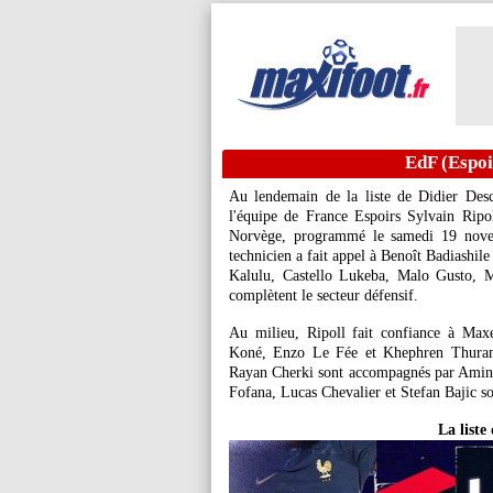
EdF (Espoir
Au lendemain de la liste de Didier Des
l'équipe de France Espoirs Sylvain Ripo
Norvège, programmé le samedi 19 novemb
technicien a fait appel à Benoît Badiashil
Kalulu, Castello Lukeba, Malo Gusto, 
complètent le secteur défensif.
Au milieu, Ripoll fait confiance à Max
Koné, Enzo Le Fée et Khephren Thuram
Rayan Cherki sont accompagnés par Amine 
Fofana, Lucas Chevalier et Stefan Bajic so
La liste