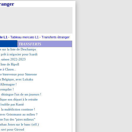
tranger
e s'inquiète pour Kane
 Tudor a parlé à Clauss
 l'Angleterre, sans Sancho
irme la volonté de Gerson
ars, l'annonce forte de Pérez
onsor maillot dévoilé
Piqué tance les arbitres
de L1
-
Tableau mercato L1
-
Transferts étranger
tte le club
TRANSFERTS
a - "perdre, ça arrive"
se sur la liste de Deschamps
 prêt à négocier pour Icardi
 la saison 2022-2023
a liste de Ripoll
e à Clauss...
êve bienvenue pour Simeone
e la Belgique, avec Lukaku
 l'Allemagne !
 rempiler !
dézingue l'un de ses joueurs !
lique son départ à le retraite
n'oublie pas Kanté
, la malédiction continue !
 avec Griezmann au milieu ?
te l'un des "pires milieux"
athan Jones sur le banc (off.)
t ravi pour Giroud