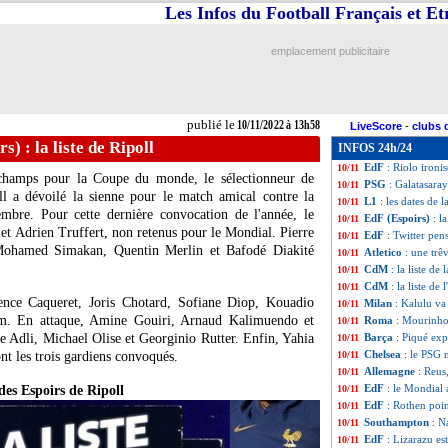
Les Infos du Football Français et E
Tottenham
: Cont
10/11
OM
: le Mondial,
10/11
CdM
: la liste de
10/11
emplacement publicitaire
OM
: Tudor conf
10/11
Real
: les superst
10/11
OM
: le futur sp
10/11
Barça
: retraité, 
10/11
publié le
10/11/2022 à 13h58
LiveScore
-
clubs 
PSG
: Endrick fla
10/11
s) : la liste de Ripoll
INFOS 24h/24
Arsenal
: M. Artet
10/11
EdF
: Riolo ironi
10/11
champs pour la Coupe du monde, le sélectionneur de
PSG
: Galatasaray
10/11
ll a dévoilé la sienne pour le match amical contre la
L1
: les dates de
10/11
re. Pour cette dernière convocation de l'année, le
EdF (Espoirs)
: l
10/11
e et Adrien Truffert, non retenus pour le Mondial. Pierre
EdF
: Twitter pens
10/11
Mohamed Simakan, Quentin Merlin et Bafodé Diakité
Atletico
: une tr
10/11
CdM
: la liste d
10/11
CdM
: la liste de
10/11
ence Caqueret, Joris Chotard, Sofiane Diop, Kouadio
Milan
: Kalulu va
10/11
. En attaque, Amine Gouiri, Arnaud Kalimuendo et
Roma
: Mourinho 
10/11
Adli, Michael Olise et Georginio Rutter. Enfin, Yahia
Barça
: Piqué exp
10/11
Chelsea
: le PSG 
nt les trois gardiens convoqués.
10/11
Allemagne
: Reus
10/11
EdF
: le Mondial
 des Espoirs de Ripoll
10/11
EdF
: Rothen poin
10/11
Southampton
: N
10/11
EdF
: Lizarazu es
10/11