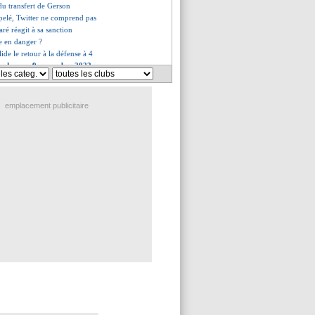
 du transfert de Gerson
ppelé, Twitter ne comprend pas
é réagit à sa sanction
e en danger ?
lide le retour à la défense à 4
es du mer. 9 novembre 2022
es du mar. 8 novembre 2022
emplacement publicitaire