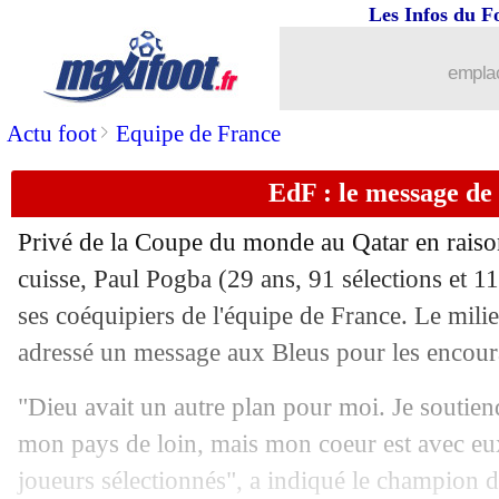
Les Infos du F
emplac
>
Actu foot
Equipe de France
EdF : le message de
Privé de la Coupe du monde au Qatar en raiso
cuisse, Paul Pogba (29 ans, 91 sélections et 11
ses coéquipiers de l'équipe de France. Le milie
adressé un message aux Bleus pour les encoura
"Dieu avait un autre plan pour moi. Je soutie
mon pays de loin, mais mon coeur est avec eu
...
brèves d'AUJOURD'HUI ( 6 août 202
joueurs sélectionnés", a indiqué le champion 