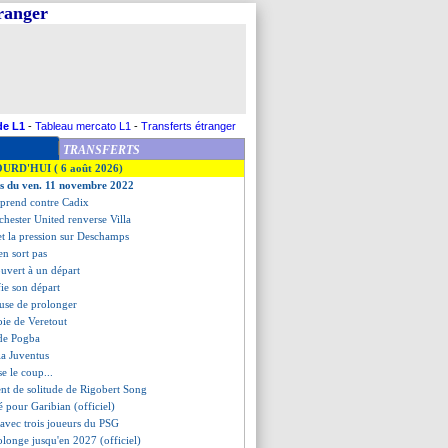
tranger
de L1
-
Tableau mercato L1
-
Transferts étranger
TRANSFERTS
OURD'HUI ( 6 août 2026)
es du ven. 11 novembre 2022
reprend contre Cadix
chester United renverse Villa
et la pression sur Deschamps
en sort pas
ouvert à un départ
ifie son départ
fuse de prolonger
oie de Veretout
 de Pogba
la Juventus
se le coup...
nt de solitude de Rigobert Song
né pour Garibian (officiel)
te avec trois joueurs du PSG
olonge jusqu'en 2027 (officiel)