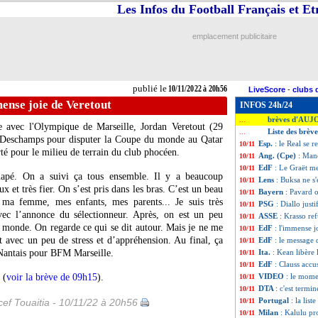
Les Infos du Football Français et E
emplacement publicitaire
publié le
10/11/2022 à 20h56
LiveScore
-
clubs 
ense joie de Veretout
INFOS 24h/24
brèves d'AUJ
...
e avec l'Olympique de Marseille, Jordan Veretout (29
Liste des brèv
...
er Deschamps pour disputer la Coupe du monde au Qatar
Esp.
: le Real se 
10/11
té pour le milieu de terrain du club phocéen.
Ang. (Cpe)
: Man
10/11
EdF
: Le Graët m
10/11
canapé. On a suivi ça tous ensemble. Il y a beaucoup
Lens
: Buksa ne s'
10/11
ux et très fier. On s’est pris dans les bras. C’est un beau
Bayern
: Pavard 
10/11
ma femme, mes enfants, mes parents... Je suis très
PSG
: Diallo just
10/11
avec l’annonce du sélectionneur. Après, on est un peu
ASSE
: Krasso re
10/11
u monde. On regarde ce qui se dit autour. Mais je ne me
EdF
: l'immense j
10/11
t avec un peu de stress et d’appréhension. Au final, ça
EdF
: le message
10/11
en Nantais pour BFM Marseille.
Ita.
: Kean libère 
10/11
EdF
: Clauss accu
10/11
 (
voir la brève de 09h15
).
VIDEO
: le mome
10/11
DTA
: c'est termi
10/11
Portugal
: la lis
ef Touaitia - 10/11/22 à 20h56
10/11
Milan
: Kalulu pr
10/11