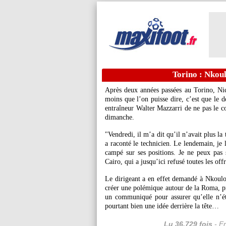
Torino : Nkoul
Après deux années passées au Torino, Ni
moins que l’on puisse dire, c’est que le d
entraîneur Walter Mazzarri de ne pas le 
dimanche.
"Vendredi, il m’a dit qu’il n’avait plus la
a raconté le technicien. Le lendemain, je l
campé sur ses positions. Je ne peux pas 
Cairo, qui a jusqu’ici refusé toutes les of
Le dirigeant a en effet demandé à Nkoulo
créer une polémique autour de la Roma, pr
un communiqué pour assurer qu’elle n’éta
pourtant bien une idée derrière la tête…
Lu 36.729 fois
- Er