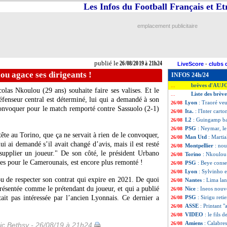
Les Infos du Football Français et E
emplacement publicitaire
publié le
26/08/2019 à 21h24
LiveScore
-
clubs 
ou agace ses dirigeants !
INFOS 24h/24
brèves d'AUJ
...
colas
Nkoulou
(29 ans) souhaite faire ses valises. Et le
Liste des brèv
...
éfenseur central est déterminé, lui qui a demandé à son
Lyon
: Traoré veut
26/08
convoquer pour le match remporté contre Sassuolo (2-1)
Ita.
: l'Inter cart
26/08
L2
: Guingamp ba
26/08
PSG
: Neymar, le
26/08
 tête au Torino, que ça ne servait à rien de le convoquer,
Man Utd
: Martia
26/08
ui ai demandé s’il avait changé d’avis, mais il est resté
Montpellier
: no
26/08
supplier un joueur." De son côté, le président Urbano
Torino
: Nkoulou 
26/08
fres pour le Camerounais, est encore plus remonté !
PSG
: Beye conse
26/08
Lyon
: Sylvinho e
26/08
u de respecter son contrat qui expire en 2021. De quoi
Nantes
: Lima lan
26/08
ésentée comme le prétendant du joueur, et qui a publié
Nice
: Ineos nouve
26/08
it pas intéressée par l’ancien Lyonnais. Ce dernier a
PSG
: Sirigu retie
26/08
ASSE
: Printant 
26/08
VIDEO
: le fils 
26/08
Amiens
: Calabres
26/08
ic Bethsy - 26/08/19 à 21h24