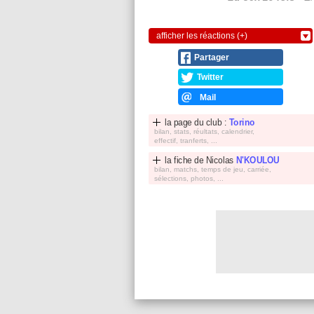
afficher les réactions (+)
Partager
Twitter
Mail
la page du club :
Torino
bilan, stats, réultats, calendrier,
effectif, tranferts, ...
la fiche de
Nicolas
N'KOULOU
bilan, matchs, temps de jeu, carriée,
sélections, photos, ...