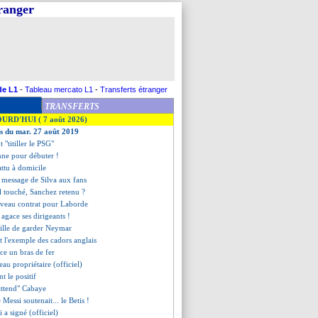
tranger
de L1
-
Tableau mercato L1
-
Transferts étranger
TRANSFERTS
OURD'HUI ( 7 août 2026)
es du mar. 27 août 2019
 "titiller le PSG"
onne pour débuter !
ttu à domicile
 message de Silva aux fans
l touché, Sanchez retenu ?
uveau contrat pour Laborde
agace ses dirigeants !
ille de garder Neymar
t l'exemple des cadors anglais
ce un bras de fer
au propriétaire (officiel)
nt le positif
"attend" Cabaye
de Messi soutenait... le Betis !
i a signé (officiel)