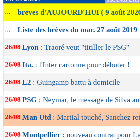
de
...
brèves d'AUJOURD'HUI ( 9 août 202
lecture
OK
...
Liste des brèves du mar. 27 août 2019
26/08
Lyon
: Traoré veut "titiller le PSG"
26/08
Ita.
: l'Inter cartonne pour débuter !
26/08
L2
: Guingamp battu à domicile
26/08
PSG
: Neymar, le message de Silva au
26/08
Man Utd
: Martial touché, Sanchez re
26/08
Montpellier
: nouveau contrat pour L