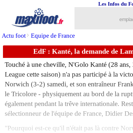
26/08
OM
: une tentative pour Vidal ?
Les Infos du F
26/08
Real
: blessure musculaire pour James
emplac
26/08
Naples
: Llorente pour oublier Icardi ?
>
Actu foot
Equipe de France
EdF : Kanté, la demande de La
26/08
Arsenal
: Monreal vers la Real Socied
Touché à une cheville,
N'Golo Kanté
(28 ans,
26/08
Tottenham
: Eriksen, Pochettino dans 
League cette saison) n'a pas participé à la vict
Norwich (3-2) samedi, et son entraîneur Fran
26/08
Man Utd
: après Maguire, Maddison d
le Tricolore - physiquement au bord de la ruptu
26/08
PSG
: Nsoki, Nice reste en pole devan
également pendant la trêve internationale. Reste
sélectionneur de l'équipe de France, Didier De
26/08
Besiktas
: Medel de retour en Italie
"Pourquoi est-ce qu'il n'était pas là contre Nor