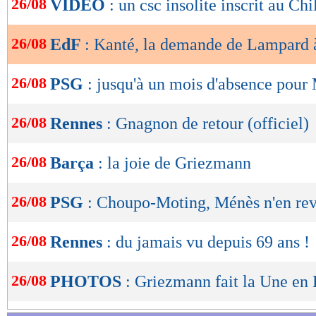
26/08
VIDEO
: un csc insolite inscrit au Chi
de
lecture
26/08
EdF
: Kanté, la demande de Lampard
OK
26/08
PSG
: jusqu'à un mois d'absence pour
26/08
Rennes
: Gnagnon de retour (officiel)
26/08
Barça
: la joie de Griezmann
26/08
PSG
: Choupo-Moting, Ménès n'en rev
26/08
Rennes
: du jamais vu depuis 69 ans !
26/08
PHOTOS
: Griezmann fait la Une en