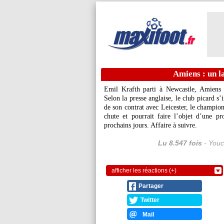
Amiens : un la
Emil Krafth parti à Newcastle, Amiens r
Selon la presse anglaise, le club picard s
de son contrat avec Leicester, le champio
chute et pourrait faire l’objet d’une pr
prochains jours. Affaire à suivre.
Lu 8.547 fois
- Youc
afficher les réactions (+)
Partager
Twitter
Mail