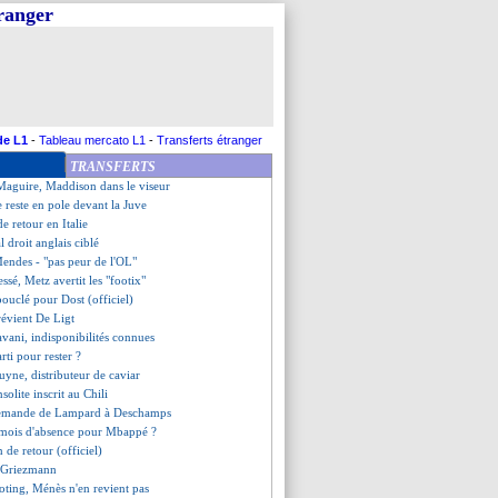
tranger
nt le positif
"attend" Cabaye
de Messi soutenait... le Betis !
i a signé (officiel)
ve pour Vidal ?
usculaire pour James
 pour oublier Icardi ?
de L1
-
Tableau mercato L1
-
Transferts étranger
 vers la Real Sociedad
TRANSFERTS
sen, Pochettino dans le flou
 Maguire, Maddison dans le viseur
e reste en pole devant la Juve
e retour en Italie
al droit anglais ciblé
Mendes - "pas peur de l'OL"
ssé, Metz avertit les "footix"
 bouclé pour Dost (officiel)
évient De Ligt
ani, indisponibilités connues
rti pour rester ?
uyne, distributeur de caviar
nsolite inscrit au Chili
 demande de Lampard à Deschamps
n mois d'absence pour Mbappé ?
de retour (officiel)
e Griezmann
ting, Ménès n'en revient pas