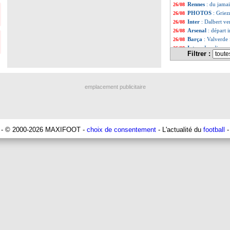
Rennes
: du jamai
26/08
PHOTOS
: Grie
26/08
Inter
: Dalbert ve
26/08
Arsenal
: départ 
26/08
Barça
: Valverde
26/08
Inter
: Icardi ne v
26/08
Filtrer :
Man Utd
: racis
26/08
VIDEOS
: le dou
26/08
Milan
: Donnarum
26/08
Barça
: A. Griezm
26/08
emplacement publicitaire
PSG
: Choupo-Mot
26/08
PSG
: Neymar, Tu
26/08
PSG
: Mbappé a q
26/08
Liste des brèv
...
Liste des brèv
...
- © 2000-2026 MAXIFOOT -
choix de consentement
- L'actualité du
football
-