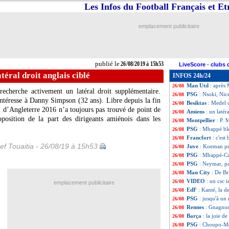
Les Infos du Football Français et E
PSG
: Sirigu retie
26/08
ASSE
: Printant 
26/08
VIDEO
: le fils 
26/08
emplacement publicitaire
Amiens
: Calabres
26/08
OM
: une tentati
26/08
Real
: blessure m
26/08
Naples
: Llorente
26/08
publié le
26/08/2019 à 15h53
LiveScore
-
clubs 
Arsenal
: Monreal
26/08
téral droit anglais ciblé
INFOS 24h/24
Tottenham
: Erik
26/08
Man Utd
: après
26/08
echerche activement un latéral droit supplémentaire.
PSG
: Nsoki, Nic
26/08
’intéresse à Danny
Simpson
(32 ans). Libre depuis la fin
Besiktas
: Medel d
26/08
n d’Angleterre 2016 n’a toujours pas trouvé de point de
Amiens
: un latér
26/08
oposition de la part des dirigeants amiénois dans les
Montpellier
: P. 
26/08
PSG
: Mbappé ble
26/08
Francfort
: c'est
26/08
ef Touaitia - 26/08/19 à 15h53
Juve
: Koeman pr
26/08
PSG
: Mbappé-Cav
26/08
PSG
: Neymar, pa
26/08
Man City
: De Br
26/08
VIDEO
: un csc i
26/08
emplacement publicitaire
EdF
: Kanté, la
26/08
PSG
: jusqu'à u
26/08
Rennes
: Gnagnon 
26/08
Barça
: la joie d
26/08
PSG
: Choupo-Mo
26/08