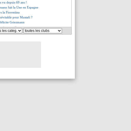
s vu depuis 69 ans !
zmann fait la Une en Espagne
rs la Fiorentina
inévitable pour Mustafi ?
 félicite Griezmann
eut pas partir
me, le message fort de Pogba
blé de Griezmann face au Betis
ma, Kessié et Suso retenus
ann – "du plaisir"
ing régale Twitter !
chel attend toujours
uitté le Parc en béquilles
es du dim. 25 août 2019
es du sam. 24 août 2019