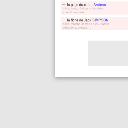
la page du club :
Amiens
bilan, stats, réultats, calendrier,
effectif, tranferts, ...
la fiche de
Jack
SIMPSON
bilan, matchs, temps de jeu, carriée,
sélections, photos, ...