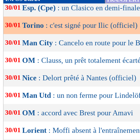
de
30/01
Esp. (Cpe)
: un Clasico en demi-finale
lecture
30/01
Torino
: c'est signé pour Ilic (officiel)
OK
30/01
Man City
: Cancelo en route pour le 
30/01
OM
: Clauss, un prêt totalement écart
30/01
Nice
: Delort prêté à Nantes (officiel)
30/01
Man Utd
: un non ferme pour Lindelö
30/01
OM
: accord avec Brest pour Amavi
30/01
Lorient
: Moffi absent à l'entraînemen