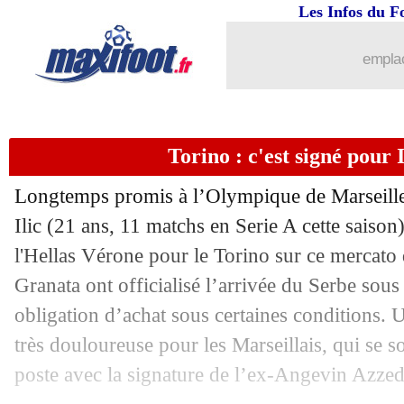
Les Infos du F
30/01
Bayern
: le PSG, l'espoir de Kahn
emplac
30/01
PSG
: Galtier admet l'impact de Verrat
30/01
Milan
: Leao perturbé...
Torino : c'est signé pour Il
30/01
Lyon
: Marçal s'enflamme pour Jeffin
Longtemps promis à l’Olympique de Marseille, 
30/01
Argentine
: Weghorst, les regrets de 
Ilic (21 ans, 11 matchs en Serie A cette saiso
l'Hellas Vérone pour le Torino sur ce mercato d
30/01
PHOTOS
: le CUP se paie Hidalgo !
Granata ont officialisé l’arrivée du Serbe sou
obligation d’achat sous certaines conditions.
30/01
Lorient
: Moffi, enfin un accord avec 
très douloureuse pour les Marseillais, qui se s
poste avec la signature de l’ex-Angevin Azze
30/01
Chelsea
: Everton offre 51 M€ pour G