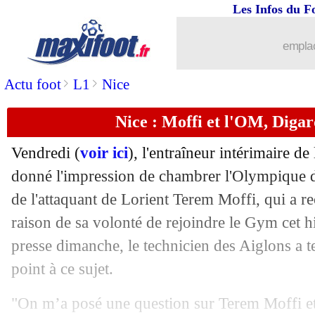
Les Infos du F
30/01
Esp. (Cpe)
: un Clasico en demi-finale
emplac
30/01
Torino
: c'est signé pour Ilic (officiel)
>
>
Actu foot
L1
Nice
30/01
Man City
: Cancelo en route pour le 
Nice : Moffi et l'OM, Digar
30/01
OM
: Clauss, un prêt totalement écart
Vendredi (
voir ici
), l'entraîneur intérimaire 
30/01
Nice
: Delort prêté à Nantes (officiel)
donné l'impression de chambrer l'Olympique de
de l'attaquant de Lorient Terem Moffi, qui a r
30/01
Man Utd
: un non ferme pour Lindelö
raison de sa volonté de rejoindre le Gym cet h
presse dimanche, le technicien des Aiglons a t
30/01
OM
: accord avec Brest pour Amavi
point à ce sujet.
30/01
Lorient
: Moffi absent à l'entraînemen
"On m’a posé une question sur Terem Moffi et l