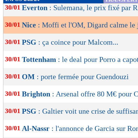
de
30/01
Everton
: Sulemana, le prix fixé par 
lecture
30/01
Nice
: Moffi et l'OM, Digard calme le 
OK
30/01
PSG
: ça coince pour Malcom...
30/01
Tottenham
: le deal pour Porro a capo
30/01
OM
: porte fermée pour Guendouzi
30/01
Brighton
: Arsenal offre 80 M€ pour 
30/01
PSG
: Galtier voit une crise de suffisa
30/01
Al-Nassr
: l'annonce de Garcia sur Ro