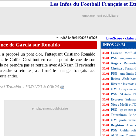
Palace
: un Fran
30/01
Les Infos du Football Français et E
PSG
: départ co
30/01
OM
: revirement
30/01
emplacement publicitaire
Esp. (Cpe)
: un C
30/01
Torino
: c'est sig
30/01
Man City
: Cance
30/01
OM
: Clauss, un 
30/01
publié le
30/01/2023 à 00h26
Nice
: Delort prêt
30/01
LiveScore
-
clubs 
Man Utd
: un no
30/01
once de Garcia sur Ronaldo
INFOS 24h/24
OM
: accord ave
30/01
Lorient
: Moffi a
30/01
 a proposé un pont d'or, l'attaquant Cristiano Ronaldo
PSG
: un jeune a
30/01
ns le Golfe. C'est tout en cas le point de vue de son
Angers
: Reine-Ad
30/01
o ne prendra pas sa retraite avec Al-Nassr. Il reviendra
Chelsea
: Fernand
30/01
rendre sa retraite", a affirmé le manager français face
PSG
: une limite
30/01
ste entier.
Reims
: Abdelham
30/01
Divers
: les mots
30/01
ef Touaitia - 30/01/23 à 00h26
OM
: Gueye ne s
30/01
PSG
: Skriniar, l
30/01
Everton
: Sulema
30/01
Nice
: Moffi et l
30/01
emplacement publicitaire
PSG
: ça coince 
30/01
Tottenham
: le d
30/01
OM
: porte ferm
30/01
Brighton
: Arsen
30/01
PSG
: Galtier voi
30/01
Al-Nassr
: l'anno
30/01