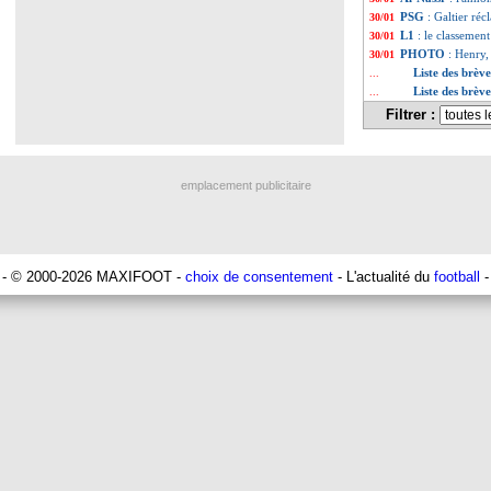
PSG
: Galtier réc
30/01
L1
: le classemen
30/01
PHOTO
: Henry,
30/01
Liste des brèv
...
Liste des brèv
...
Filtrer :
emplacement publicitaire
- © 2000-2026 MAXIFOOT -
choix de consentement
- L'actualité du
football
-