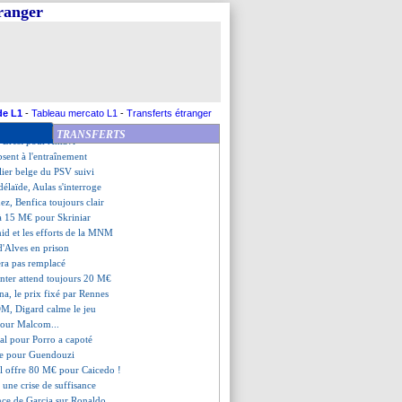
çais en approche pour 12 M€
tranger
mpliqué pour Navas
 pour Amavi
lasico en demi-finale !
né pour Ilic (officiel)
lo en route pour le Bayern !
prêt totalement écarté
é à Nantes (officiel)
de L1
-
Tableau mercato L1
-
Transferts étranger
n ferme pour Lindelöf
TRANSFERTS
c Brest pour Amavi
bsent à l'entraînement
ilier belge du PSV suivi
élaïde, Aulas s'interroge
ez, Benfica toujours clair
 à 15 M€ pour Skriniar
id et les efforts de la MNM
 d'Alves en prison
era pas remplacé
'Inter attend toujours 20 M€
na, le prix fixé par Rennes
'OM, Digard calme le jeu
pour Malcom...
eal pour Porro a capoté
ée pour Guendouzi
al offre 80 M€ pour Caicedo !
t une crise de suffisance
nce de Garcia sur Ronaldo