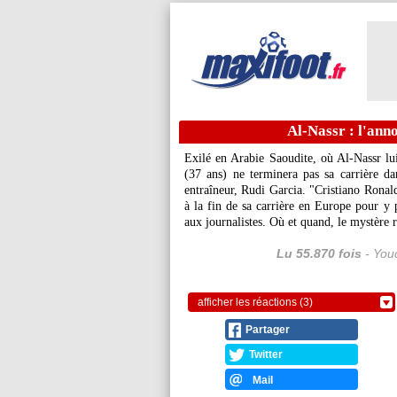
Al-Nassr : l'ann
Exilé en Arabie Saoudite, où Al-Nassr lui
(37 ans) ne terminera pas sa carrière da
entraîneur, Rudi Garcia. "Cristiano Ronald
à la fin de sa carrière en Europe pour y p
aux journalistes. Où et quand, le mystère re
Lu 55.870 fois
- Youc
afficher les réactions (3)
Partager
Twitter
Mail