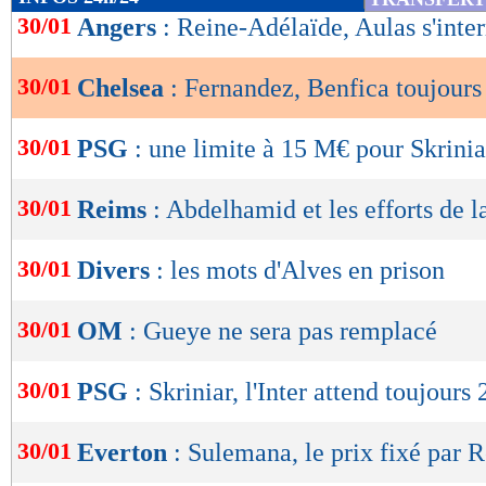
de
30/01
Angers
: Reine-Adélaïde, Aulas s'inte
lecture
30/01
Chelsea
: Fernandez, Benfica toujours 
OK
30/01
PSG
: une limite à 15 M€ pour Skrinia
30/01
Reims
: Abdelhamid et les efforts de
30/01
Divers
: les mots d'Alves en prison
30/01
OM
: Gueye ne sera pas remplacé
30/01
PSG
: Skriniar, l'Inter attend toujours
30/01
Everton
: Sulemana, le prix fixé par 