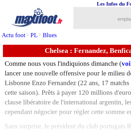
Les Infos du F
30/01
Wolverhampton
: Gomes a bien signé 
emplac
30/01
Everton
: Dyche, c'est fait (officiel)
>
>
Actu foot
PL
Blues
30/01
Lyon
: Vercoutre, Pantaloni pique... p
Chelsea : Fernandez, Benfica
30/01
Bordeaux
: Elis en route pour Brest
Comme nous vous l'indiquions dimanche (
voi
30/01
Palace
: un Français en approche pou
lancer une nouvelle offensive pour le milieu d
Lisbonne Enzo Fernandez (22 ans, 17 matchs e
30/01
PSG
: départ compliqué pour Navas
cette saison). Prêts à payer 120 millions d'euro
clause libératoire de l'international argentin, l
30/01
OM
: revirement pour Amavi
cependant négocier pour régler cette somme en
30/01
Esp. (Cpe)
: un Clasico en demi-finale
Sans surprise, le président du club portugais 