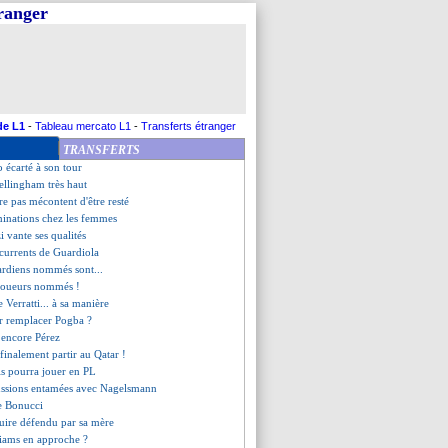
tranger
t gagner Al Ittihad
ans de plus pour Walker (off.)
retourne à Toulouse (officiel)
r confirmé pour Kalimuendo
pour les Jeux Asiatiques
e encense Postecoglou
i très déçu par Pogba
de L1
-
Tableau mercato L1
-
Transferts étranger
 rassurant pour Mbappé
TRANSFERTS
 semaines d'absence pour Asensio
 écarté à son tour
Bellingham très haut
e pas mécontent d'être resté
minations chez les femmes
 vante ses qualités
ncurrents de Guardiola
gardiens nommés sont...
 joueurs nommés !
e Verratti... à sa manière
ur remplacer Pogba ?
e encore Pérez
 finalement partir au Qatar !
is pourra jouer en PL
cussions entamées avec Nagelsmann
de Bonucci
uire défendu par sa mère
liams en approche ?