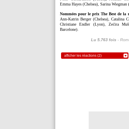
Emma Hayes (Chelsea), Sarina Wiegman (
Nommées pour le prix The Best de la m
Ann-Katrin Berger (Chelsea), Catalina 
Christiane Endler (Lyon), Zećira Muš
Barcelone).
Lu 5.763 fois
- Roma
afficher les réactions (2)