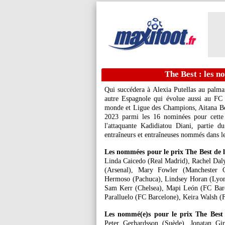
The Best : les n
Qui succédera à Alexia Putellas au palma
autre Espagnole qui évolue aussi au FC
monde et Ligue des Champions, Aitana Bonm
2023 parmi les 16 nominées pour cette 
l'attaquante Kadidiatou Diani, partie 
entraîneurs et entraîneuses nommés dans le
Les nommées pour le prix The Best de l
Linda Caicedo (Real Madrid), Rachel Daly
(Arsenal), Mary Fowler (Manchester C
Hermoso (Pachuca), Lindsey Horan (Lyon)
Sam Kerr (Chelsea), Mapi León (FC Barc
Paralluelo (FC Barcelone), Keira Walsh (
Les nommé(e)s pour le prix The Best 
Peter Gerhardsson (Suède), Jonatan Gir