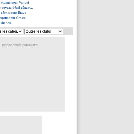
s étonné pour Verratti
nouveau détail gênant...
un gâchis pour Bravo
'exprime sur Grosso
a dit non
p n'est pas intéressé
 Longoria pour le mercato
me encore le club
nterroge sur Aubameyang
emplacement publicitaire
est sous le charme de Hütter
t ciblé par Monaco
 de Messi pour Verratti
gs, chaude ambiance à Toulouse !
es du mer. 13 septembre 2023
es du mar. 12 septembre 2023