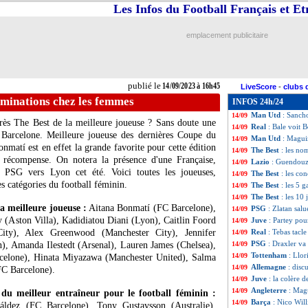
Les Infos du Football Français et E
Ars
: Benzema fai
14/09
Man City
: deux 
14/09
Lens
: Spierings 
14/09
emplacement publicitaire
Rennes
: coup du
14/09
PSG
: Lee libéré 
14/09
Tottenham
: Bal
14/09
Juve
: Tacchinard
14/09
publié le
14/09/2023 à 16h45
LiveScore
-
clubs 
PSG
: un examen
14/09
ominations chez les femmes
INFOS 24h/24
PSG
: au moins 2
14/09
Man Utd
: Sancho
14/09
rès The Best de la meilleure joueuse ? Sans doute une
Real
: Bale voit 
14/09
 Barcelone. Meilleure joueuse des dernières Coupe du
Man Utd
: Maguir
14/09
atí est en effet la grande favorite pour cette édition
The Best
: les no
14/09
récompense. On notera la présence d'une Française,
Lazio
: Guendouzi
14/09
du PSG vers Lyon cet été. Voici toutes les joueuses,
The Best
: les co
14/09
s catégories du football féminin.
The Best
: les 5 
14/09
The Best
: les 10
14/09
a meilleure joueuse :
Aitana Bonmatí (FC Barcelone),
PSG
: Zlatan salu
14/09
 (Aston Villa), Kadidiatou Diani (Lyon), Caitlin Foord
Juve
: Partey po
14/09
ity), Alex Greenwood (Manchester City), Jennifer
Real
: Tebas tacl
14/09
PSG
: Draxler va
, Amanda Ilestedt (Arsenal), Lauren James (Chelsea),
14/09
Tottenham
: Llor
14/09
elone), Hinata Miyazawa (Manchester United), Salma
Allemagne
: dis
14/09
FC Barcelone).
Juve
: la colère 
14/09
Angleterre
: Mag
14/09
du meilleur entraîneur pour le football féminin :
Barça
: Nico Wil
14/09
áldez (FC Barcelone), Tony Gustavsson (Australie),