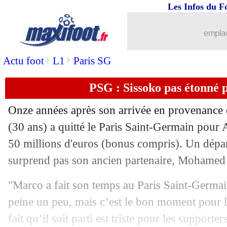
Les Infos du F
14/09
Man Utd
: Sancho écarté à son tour
emplac
14/09
Real
: Bale voit Bellingham très haut
>
>
Actu foot
L1
Paris SG
14/09
Man Utd
: Maguire pas mécontent d'êt
PSG : Sissoko pas étonné 
14/09
The Best
: les nominations chez les 
Onze années après son arrivée en provenance 
14/09
Lazio
: Guendouzi vante ses qualités
(30 ans) a quitté le Paris Saint-Germain pour A
50 millions d'euros (bonus compris). Un départ
14/09
The Best
: les concurrents de Guardio
surprend pas son ancien partenaire, Mohamed
14/09
The Best
: les 5 gardiens nommés sont.
"Marco a fait son temps au Paris Saint-Germain
peine un peu, mais c’est le bon moment pour l
14/09
The Best
: les 10 joueurs nommés !
fait qu’il soit parti est triste pour les supporter