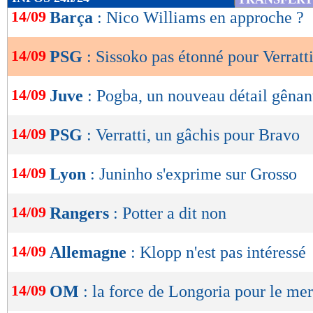
de
14/09
Barça
: Nico Williams en approche ?
Lu 25.166 fois
- Youcef Touaitia 
lecture
14/09
PSG
: Sissoko pas étonné pour Verratt
OK
14/09
Juve
: Pogba, un nouveau détail gênant
14/09
PSG
: Verratti, un gâchis pour Bravo
14/09
Lyon
: Juninho s'exprime sur Grosso
14/09
Rangers
: Potter a dit non
14/09
Allemagne
: Klopp n'est pas intéressé
14/09
OM
: la force de Longoria pour le me