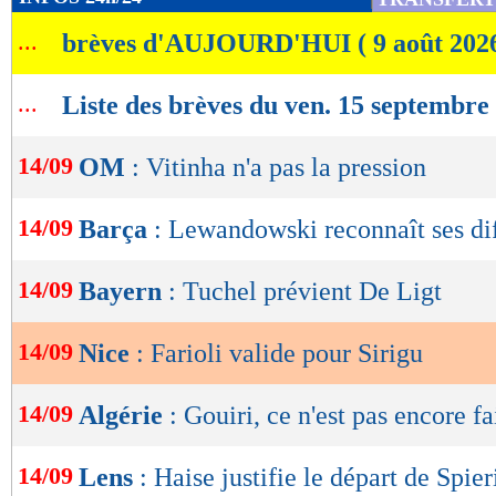
de
...
brèves d'AUJOURD'HUI ( 9 août 202
lecture
OK
...
Liste des brèves du ven. 15 septembre
14/09
OM
: Vitinha n'a pas la pression
14/09
Barça
: Lewandowski reconnaît ses dif
14/09
Bayern
: Tuchel prévient De Ligt
14/09
Nice
: Farioli valide pour Sirigu
14/09
Algérie
: Gouiri, ce n'est pas encore fa
14/09
Lens
: Haise justifie le départ de Spie