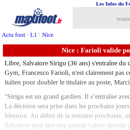
Les Infos du F
emplac
>
>
Actu foot
L1
Nice
Nice : Farioli valide p
Libre, Salvatore Sirigu (36 ans) s'entraîne du
Gym, Francesco Farioli, n'est clairement pas c
italien pour doubler le titulaire au poste, Marc
"Sirigu est un grand gardien. Il s’entraîne av
La décision sera prise dans les prochains jours
blessure. Au début de la semaine prochaine, o
Salvatore peut être une grande valeur ajoutée po