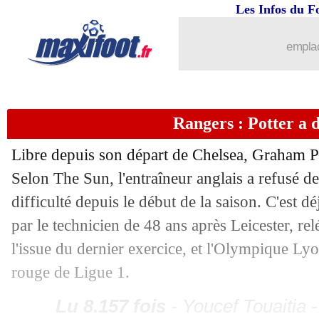
14/09
The Best
: les concurrents de Guardio
Les Infos du F
emplac
14/09
The Best
: les 5 gardiens nommés sont.
14/09
The Best
: les 10 joueurs nommés !
Rangers : Potter a d
14/09
PSG
: Zlatan salue Verratti... à sa man
Libre depuis son départ de Chelsea, Graham Po
14/09
Juve
: Partey pour remplacer Pogba ?
Selon The Sun, l'entraîneur anglais a refusé d
difficulté depuis le début de la saison. C'est d
14/09
Real
: Tebas tacle encore Pérez
par le technicien de 48 ans après Leicester, r
l'issue du dernier exercice, et l'Olympique Lyo
14/09
PSG
: Draxler va finalement partir au 
rouge de Ligue 1.
14/09
Tottenham
: Lloris pourra jouer en PL
Lu 8.157 fois
- Youcef Touaitia 