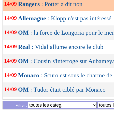
14/09
Rangers
: Potter a dit non
OK
14/09
Allemagne
: Klopp n'est pas intéressé
14/09
OM
: la force de Longoria pour le me
14/09
Real
: Vidal allume encore le club
14/09
OM
: Cousin s'interroge sur Aubamey
14/09
Monaco
: Scuro est sous le charme de
14/09
OM
: Tudor était ciblé par Monaco
14/09
PSG
: le message de Messi pour Verrat
Filtrer :