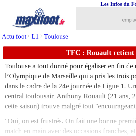
Les Infos du F
emplac
>
>
Actu foot
L1
Toulouse
TFC : Rouault retient l
Toulouse a tout donné pour égaliser en fin de 
l’Olympique de Marseille qui a pris les trois 
dans le cadre de la 24e journée de Ligue 1. Un
central toulousain Anthony Rouault (21 ans, 2
cette saison) trouve malgré tout "encourageant
"Oui, on est frustrés. On fait une bonne premiè
...
brèves d'AUJOURD'HUI ( 8 août 202
match en main avec des occasions franches, et