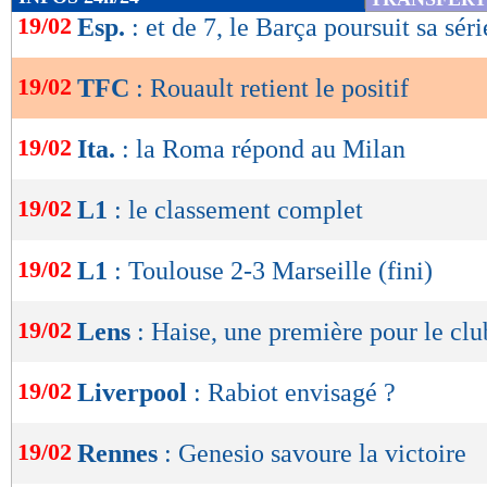
de
19/02
Esp.
: et de 7, le Barça poursuit sa séri
lecture
19/02
TFC
: Rouault retient le positif
OK
19/02
Ita.
: la Roma répond au Milan
19/02
L1
: le classement complet
19/02
L1
: Toulouse 2-3 Marseille (fini)
19/02
Lens
: Haise, une première pour le clu
19/02
Liverpool
: Rabiot envisagé ?
19/02
Rennes
: Genesio savoure la victoire