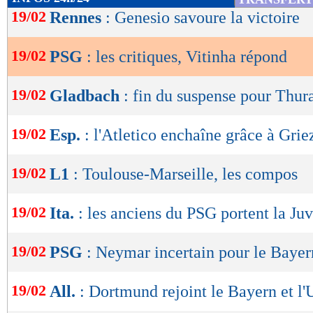
de
19/02
Rennes
: Genesio savoure la victoire
lecture
19/02
PSG
: les critiques, Vitinha répond
OK
19/02
Gladbach
: fin du suspense pour Thu
19/02
Esp.
: l'Atletico enchaîne grâce à Gri
19/02
L1
: Toulouse-Marseille, les compos
19/02
Ita.
: les anciens du PSG portent la Ju
19/02
PSG
: Neymar incertain pour le Bayer
19/02
All.
: Dortmund rejoint le Bayern et l'