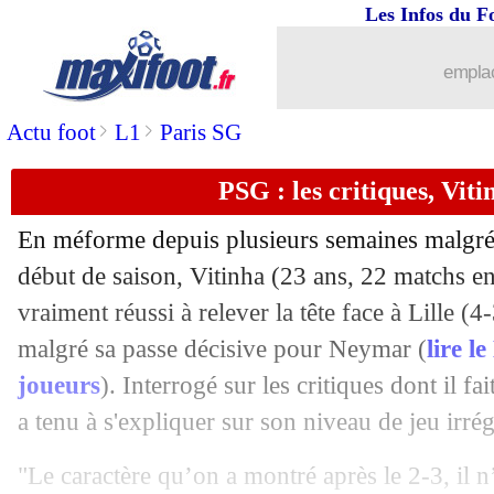
Les Infos du F
...
brèves d'AUJOURD'HUI (10 août 202
emplac
...
Liste des brèves du lun. 20 février 202
>
>
Actu foot
L1
Paris SG
19/02
PSG
: Ekitike peu apprécié par le vest
PSG : les critiques, Vit
19/02
TFC
: Montanier en veut à Frappart !
En méforme depuis plusieurs semaines malgré 
19/02
VIDEO
: l'énorme célébration de Tud
début de saison, Vitinha (23 ans, 22 matchs en
vraiment réussi à relever la tête face à Lille (
19/02
L1
: le classement des buteurs
malgré sa passe décisive pour Neymar (
lire l
joueurs
). Interrogé sur les critiques dont il fai
19/02
OM
: les mots de Tudor à la pause
a tenu à s'expliquer sur son niveau de jeu irrég
19/02
OM
: C. Mbemba - "le titre, on y pens
"Le caractère qu’on a montré après le 2-3, il