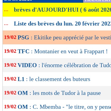
de
...
brèves d'AUJOURD'HUI ( 6 août 202
lecture
OK
...
Liste des brèves du lun. 20 février 202
19/02
PSG
: Ekitike peu apprécié par le vest
19/02
TFC
: Montanier en veut à Frappart !
19/02
VIDEO
: l'énorme célébration de Tud
19/02
L1
: le classement des buteurs
19/02
OM
: les mots de Tudor à la pause
19/02
OM
: C. Mbemba - "le titre, on y pens