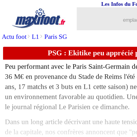
Les Infos du F
emplac
>
>
Actu foot
L1
Paris SG
PSG : Ekitike peu apprécié p
Peu performant avec le Paris Saint-Germain de
36 M€ en provenance du Stade de Reims l'été 
ans, 17 matchs et 3 buts en L1 cette saison) n
un environnement favorable au quotidien. Un
le journal régional Le Parisien ce dimanche.
Dans un long article décrivant une haute tensio
de la capitale, nos confrères annoncent que "p