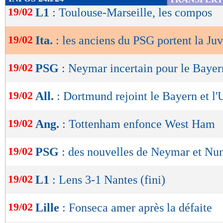
de
19/02
L1
: Toulouse-Marseille, les compos
lecture
19/02
Ita.
: les anciens du PSG portent la Ju
OK
19/02
PSG
: Neymar incertain pour le Bayer
19/02
All.
: Dortmund rejoint le Bayern et l'
19/02
Ang.
: Tottenham enfonce West Ham
19/02
PSG
: des nouvelles de Neymar et N
19/02
L1
: Lens 3-1 Nantes (fini)
19/02
Lille
: Fonseca amer après la défaite