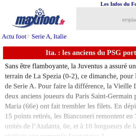
Les Infos du F
19/02
VIDEO
: l'énorme célébration de Tud
emplac
19/02
L1
: le classement des buteurs
>
Actu foot
Serie A, Italie
19/02
OM
: les mots de Tudor à la pause
Ita. : les anciens du PSG por
19/02
OM
: C. Mbemba - "le titre, on y pens
Sans être flamboyante, la Juventus a assuré un
19/02
OM
: Rongier a apprécié la réaction
terrain de La Spezia (0-2), ce dimanche, pour 
de Serie A. Pour faire la différence, la Vieill
19/02
Esp.
: et de 7, le Barça poursuit sa séri
deux anciens joueurs du Paris Saint-Germain 
Maria (66e) ont fait trembler les filets. En dé
19/02
TFC
: Rouault retient le positif
15 points retirés, les Bianconeri remontent en 
unités de l’Atalanta, 6e, et à 10 longueurs de l
19/02
Ita.
: la Roma répond au Milan