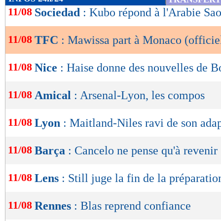
de
11/08
Sociedad
: Kubo répond à l'Arabie Sao
lecture
11/08
TFC
: Mawissa part à Monaco (officie
OK
11/08
Nice
: Haise donne des nouvelles de B
11/08
Amical
: Arsenal-Lyon, les compos
11/08
Lyon
: Maitland-Niles ravi de son ada
11/08
Barça
: Cancelo ne pense qu'à revenir
11/08
Lens
: Still juge la fin de la préparatio
11/08
Rennes
: Blas reprend confiance
Lu 8.972 fois
- Romain Rigaux -