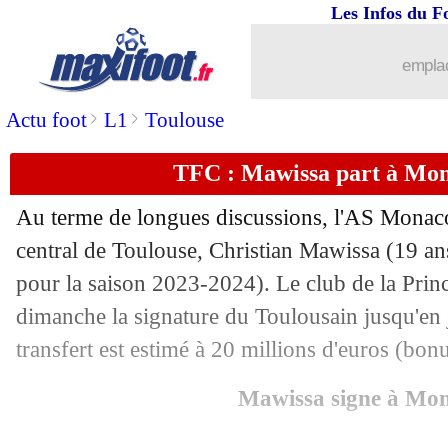
Les Infos du F
11/08
Strasbourg
: Wiley prêté par Chelsea (
emplac
11/08
Lyon
: Lopes bientôt fixé
>
>
Actu foot
L1
Toulouse
11/08
JO Paris 2024
: le tableau des médaill
TFC : Mawissa part à Mona
11/08
OM
: Rulli, c'est signé (officiel)
Au terme de longues discussions, l'AS Monaco
11/08
Man City
: Alvarez est à Madrid
central de Toulouse, Christian
Mawissa
(19 ans
pour la saison 2023-2024). Le club de la Princi
11/08
OM
: le Genoa négocie pour Harit
dimanche la signature du Toulousain jusqu'en
transfert est estimé à 20 millions d'euros (bon
11/08
Barça
: c'est fini pour Sergi Roberto
Mawissa signe à Mo
11/08
Arsenal
: Nketiah, la mise au point d'