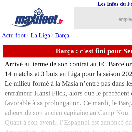
Les Infos du F
emplac
>
>
Actu foot
La Liga
Barça
...
brèves d'AUJOURD'HUI ( 9 août 202
Barça : c'est fini pour S
...
Liste des brèves du lun. 12 août 2024
Arrivé au terme de son contrat au FC Barcelo
11/08
Rennes
: un ailier colombien en appro
14 matchs et 3 buts en Liga pour la saison 20
Le milieu formé à la Masia n’entre pas dans l
11/08
Brest
: un intérêt pour Capoue
entraîneur Hansi Flick, alors que le précédent
favorable à sa prolongation. Ce mardi, le Barç
11/08
Hoffenheim
: Solet en approche
adieux de son ancien capitaine au Camp Nou
Quant à son avenir, l’Espagnol est annoncé da
11/08
Man Utd
: Ten Hag, Ratcliffe s'expliq