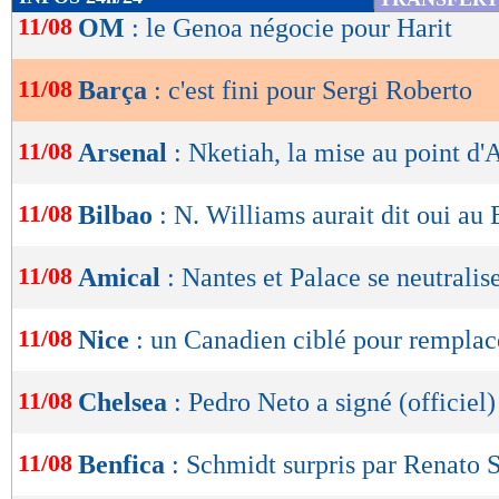
de
11/08
OM
: le Genoa négocie pour Harit
lecture
11/08
Barça
: c'est fini pour Sergi Roberto
OK
11/08
Arsenal
: Nketiah, la mise au point d'
11/08
Bilbao
: N. Williams aurait dit oui au 
11/08
Amical
: Nantes et Palace se neutralis
11/08
Nice
: un Canadien ciblé pour remplac
11/08
Chelsea
: Pedro Neto a signé (officiel)
11/08
Benfica
: Schmidt surpris par Renato 