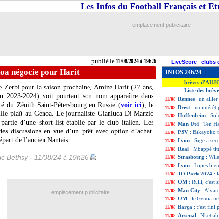
Les Infos du Football Français et E
emplacement publicitaire
publié le
11/08/2024 à 19h26
LiveScore
-
clubs 
oa négocie pour Harit
INFOS 24h/24
brèves d'AUJ
...
e Zerbi pour la saison prochaine,
Amine Harit
(27 ans,
Liste des brèv
...
n 2023-2024) voit pourtant son nom apparaître dans
Rennes
: un ailie
11/08
ncé du Zénith Saint-Pétersbourg en Russie (
voir ici
), le
Brest
: un intérê
11/08
lle plaît au Genoa. Le journaliste Gianluca Di Marzio
Hoffenheim
: Sol
11/08
partie d’une short-list établie par le club italien. Les
Man Utd
: Ten Ha
11/08
es discussions en vue d’un prêt avec option d’achat.
PSV
: Bakayoko tr
11/08
art de l’ancien Nantais.
Lyon
: Sage a sec
11/08
Real
: Mbappé titu
11/08
ic Bethsy - 11/08/24 à 19h26
Strasbourg
: Wile
11/08
Lyon
: Lopes bien
11/08
JO Paris 2024
: 
11/08
OM
: Rulli, c'est 
11/08
Man City
: Alvar
11/08
emplacement publicitaire
OM
: le Genoa né
11/08
Barça
: c'est fin
11/08
Arsenal
: Nketiah
11/08