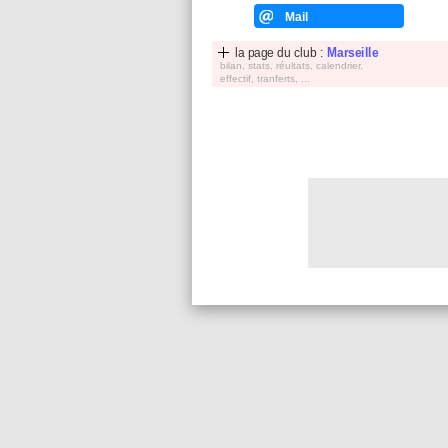
Mail
la page du club :
Marseille
bilan, stats, réultats, calendrier,
effectif, tranferts, ...