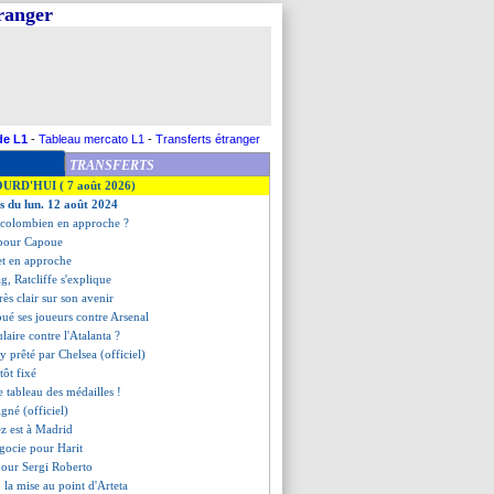
tranger
de L1
-
Tableau mercato L1
-
Transferts étranger
TRANSFERTS
OURD'HUI ( 7 août 2026)
es du lun. 12 août 2024
r colombien en approche ?
t pour Capoue
et en approche
g, Ratcliffe s'explique
ès clair sur son avenir
oué ses joueurs contre Arsenal
laire contre l'Atalanta ?
y prêté par Chelsea (officiel)
tôt fixé
le tableau des médailles !
signé (officiel)
ez est à Madrid
gocie pour Harit
i pour Sergi Roberto
, la mise au point d'Arteta