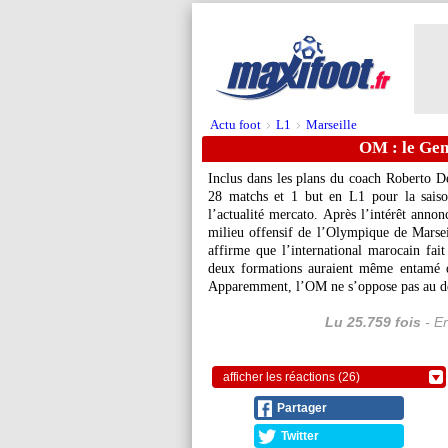
Actu foot
L1
Marseille
>
>
OM : le Gen
Inclus dans les plans du coach Roberto D
28 matchs et 1 but en L1 pour la saiso
l’actualité mercato. Après l’intérêt anno
milieu offensif de l’Olympique de Marsei
affirme que l’international marocain fait 
deux formations auraient même entamé d
Apparemment, l’OM ne s’oppose pas au dép
Lu 25.759 fois
- Er
afficher les réactions (26)
Partager
Twitter