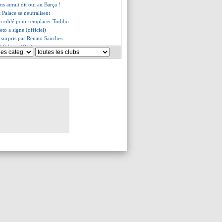
ms aurait dit oui au Barça !
t Palace se neutralisent
n ciblé pour remplacer Todibo
eto a signé (officiel)
 surpris par Renato Sanches
2-0 Lyon (fini)
ag évoque l'avenir de Casemiro
ncore prêté ?
répond à l'Arabie Saoudite
rt à Monaco (officiel)
e des nouvelles de Boga
-Lyon, les compos
iles ravi de son adaptation
e pense qu'à revenir
a fin de la préparation
rend confiance
 Fernandes va prolonger
, Rennes pose une condition
ence chez les gardiens
 geste de Kane pour Tottenham
de pour Abdelhamid
que son avenir
ler confirme pour Hummels
é, Ramos n'est pas inquiet
a coince...
arça sonde Reguilon