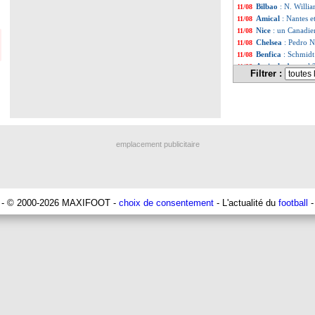
Bilbao
: N. Willia
11/08
Amical
: Nantes e
11/08
Nice
: un Canadie
11/08
Chelsea
: Pedro N
11/08
Benfica
: Schmidt
11/08
Amical
: Arsenal 
11/08
Filtrer :
Man Utd
: Ten H
11/08
Barça
: Lenglet e
11/08
Sociedad
: Kubo 
11/08
TFC
: Mawissa pa
11/08
Nice
: Haise donn
11/08
Amical
: Arsenal
11/08
emplacement publicitaire
Lyon
: Maitland-N
11/08
Barça
: Cancelo n
11/08
Lens
: Still juge l
11/08
Rennes
: Blas rep
11/08
Man Utd
: Bruno
11/08
- © 2000-2026 MAXIFOOT -
choix de consentement
- L'actualité du
football
-
Roma
: Assignon
11/08
OM
: une concurr
11/08
VIDEO
: le beau
11/08
ASSE
: inquiétu
11/08
Lens
: Danso évo
11/08
Brighton
: Hürze
11/08
PSG
: sans Mbapp
11/08
OM
: Moukoko, ç
11/08
Tottenham
: le B
11/08