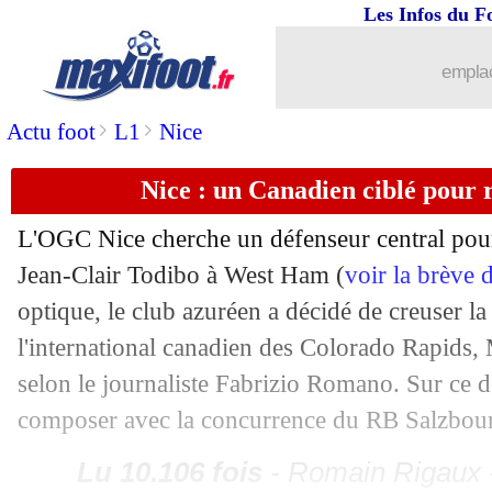
Les Infos du F
11/08
Brest
: un intérêt pour Capoue
emplac
11/08
Hoffenheim
: Solet en approche
>
>
Actu foot
L1
Nice
11/08
Man Utd
: Ten Hag, Ratcliffe s'expliq
Nice : un Canadien ciblé pour
11/08
PSV
: Bakayoko très clair sur son aven
L'OGC Nice cherche un défenseur central pou
Jean-Clair Todibo à West Ham (
voir la brève 
11/08
Lyon
: Sage a secoué ses joueurs cont
optique, le club azuréen a décidé de creuser la
11/08
Real
: Mbappé titulaire contre l'Atalan
l'international canadien des Colorado Rapids,
selon le journaliste Fabrizio Romano. Sur ce d
11/08
Strasbourg
: Wiley prêté par Chelsea (
composer avec la concurrence du RB Salzbou
11/08
Lyon
: Lopes bientôt fixé
Lu 10.106 fois
- Romain Rigaux -