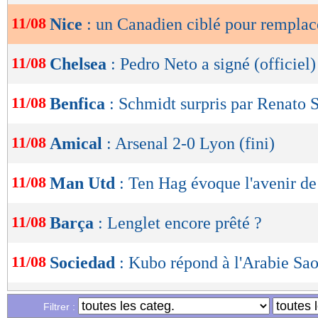
11/08
Nice
: un Canadien ciblé pour remplac
OK
11/08
Chelsea
: Pedro Neto a signé (officiel)
11/08
Benfica
: Schmidt surpris par Renato 
11/08
Amical
: Arsenal 2-0 Lyon (fini)
11/08
Man Utd
: Ten Hag évoque l'avenir d
11/08
Barça
: Lenglet encore prêté ?
11/08
Sociedad
: Kubo répond à l'Arabie Sao
11/08
TFC
: Mawissa part à Monaco (officie
Filtrer :