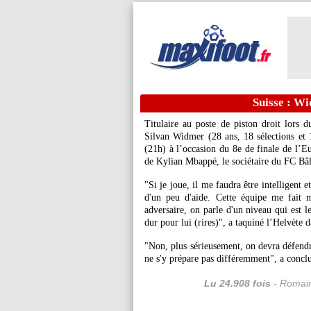
Suisse : W
Titulaire au poste de piston droit lors 
Silvan Widmer (28 ans, 18 sélections et 
(21h) à l’occasion du 8e de finale de l’E
de Kylian Mbappé, le sociétaire du FC Bâle
"Si je joue, il me faudra être intelligent e
d'un peu d'aide. Cette équipe me fait m
adversaire, on parle d'un niveau qui est l
dur pour lui (rires)", a taquiné l’Helvète 
"Non, plus sérieusement, on devra défendr
ne s'y prépare pas différemment", a conclu
Lu 24.908 fois
- Romain