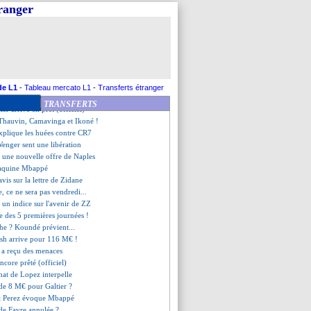
pointe le problème de Pogba
tranger
eur Boateng démentie
sco évoque la menace Ronaldo
 offre pour Congré
nt aussi Camavinga...
 Gouiri, Badiashile bloqué
, Wijnaldum interpelle l'UEFA
récise pour Nzonzi !
de L1
-
Tableau mercato L1
-
Transferts étranger
lée pour Lirola
TRANSFERTS
ler arrive en prêt (officiel)
c Thauvin, Camavinga et Ikoné !
explique les huées contre CR7
enger sent une libération
, une nouvelle offre de Naples
taquine Mbappé
avis sur la lettre de Zidane
e, ce ne sera pas vendredi...
e un indice sur l'avenir de ZZ
 des 5 premières journées !
che ? Koundé prévient...
ish arrive pour 116 M€ !
 a reçu des menaces
ncore prêté (officiel)
chat de Lopez interpelle
de 8 M€ pour Galtier ?
ent Perez évoque Mbappé
e de Favre annulée ?