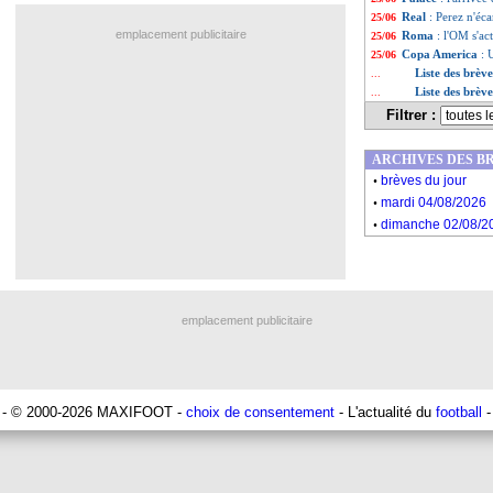
Real
: Perez n'éc
25/06
emplacement publicitaire
Roma
: l'OM s'a
25/06
Copa America
: 
25/06
Liste des brève
...
Liste des brèv
...
Filtrer :
ARCHIVES DES B
.
brèves du jour
.
mardi 04/08/2026
.
dimanche 02/08/2
emplacement publicitaire
- © 2000-2026 MAXIFOOT -
choix de consentement
- L'actualité du
football
-