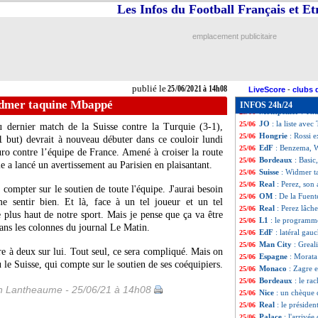
EdF
: Silvestre 
25/06
Les Infos du Football Français et E
Monaco
: la rum
25/06
Belgique
: Carra
25/06
emplacement publicitaire
Strasbourg
: une
25/06
JO
: Rennes retie
25/06
JO
: Nice retient
25/06
Euro
: le racisme
25/06
publié le
25/06/2021 à 14h08
Benfica
: ça se p
25/06
LiveScore
-
clubs 
OM
: offre formu
25/06
idmer taquine Mbappé
INFOS 24h/24
Montpellier
: Thu
25/06
JO
: la liste ave
25/06
du dernier match de la Suisse contre la Turquie (3-1),
Hongrie
: Rossi 
25/06
1 but) devrait à nouveau débuter dans ce couloir lundi
EdF
: Benzema, W
25/06
uro contre l’équipe de France. Amené à croiser la route
Bordeaux
: Basic
25/06
 a lancé un avertissement au Parisien en plaisantant.
Suisse
: Widmer 
25/06
Real
: Perez, son 
25/06
t compter sur le soutien de toute l'équipe. J'aurai besoin
OM
: De la Fuent
25/06
e sentir bien. Et là, face à un tel joueur et un tel
Real
: Perez lâch
25/06
e plus haut de notre sport. Mais je pense que ça va être
L1
: le programme
25/06
dans les colonnes du journal Le Matin.
EdF
: latéral gau
25/06
Man City
: Greal
25/06
e à deux sur lui. Tout seul, ce sera compliqué. Mais on
Espagne
: Morata
25/06
 le Suisse, qui compte sur le soutien de ses coéquipiers.
Monaco
: Zagre e
25/06
Bordeaux
: le ra
25/06
 Lantheaume - 25/06/21 à 14h08
Nice
: un chèque 
25/06
Real
: le présid
25/06
Palace
: l'arrivé
25/06