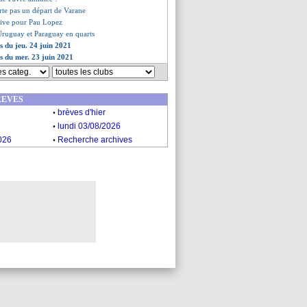
arte pas un départ de Varane
ctive pour Pau Lopez
Uruguay et Paraguay en quarts
s du jeu. 24 juin 2021
es du mer. 23 juin 2021
REVES
.
brèves d'hier
.
lundi 03/08/2026
.
026
Recherche archives