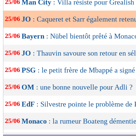
25/06
Man City
: Villa résiste pour Grealish
de
lecture
25/06
JO
: Caqueret et Sarr également retenu
OK
25/06
Bayern
: Nübel bientôt prêté à Monac
25/06
JO
: Thauvin savoure son retour en sé
25/06
PSG
: le petit frère de Mbappé a signé
25/06
OM
: une bonne nouvelle pour Adli ?
25/06
EdF
: Silvestre pointe le problème de
25/06
Monaco
: la rumeur Boateng démenti