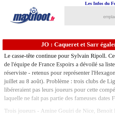
Les Infos du F
emplac
JO : Caqueret et Sarr égale
Le casse-tête continue pour Sylvain Ripoll. Ce
de l'équipe de France Espoirs a dévoilé sa list
réserviste - retenus pour représenter l'Hexa
...
brèves d'AUJOURD'HUI ( 6 août 202
juillet au 8 août). Problème : trois clubs de L
...
Liste des brèves du sam. 26 juin 2021
libéreraient pas leurs joueurs pour cette compét
laquelle ne fait pas partie des fameuses dates 
25/06
PSG
: Mbappé, le Real aurait jeté l'ép
Trois joueurs - Amine Gouiri de Nice, Benoit