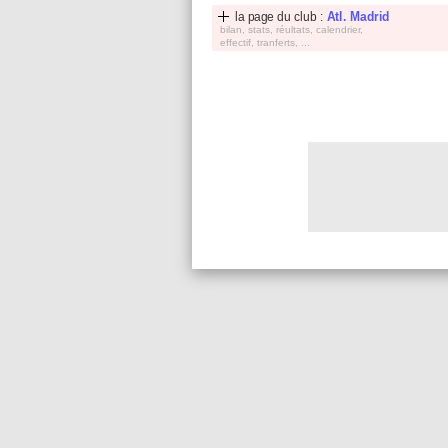
la page du club :
Atl. Madrid
bilan, stats, réultats, calendrier,
effectif, tranferts, ...