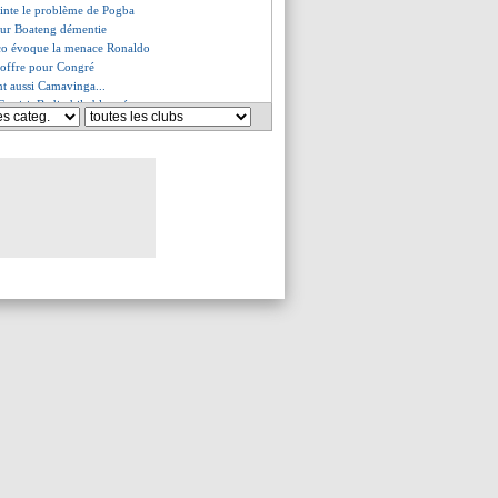
pointe le problème de Pogba
eur Boateng démentie
sco évoque la menace Ronaldo
 offre pour Congré
nt aussi Camavinga...
 Gouiri, Badiashile bloqué
, Wijnaldum interpelle l'UEFA
récise pour Nzonzi !
lée pour Lirola
ler arrive en prêt (officiel)
c Thauvin, Camavinga et Ikoné !
explique les huées contre CR7
enger sent une libération
, une nouvelle offre de Naples
taquine Mbappé
avis sur la lettre de Zidane
e, ce ne sera pas vendredi...
e un indice sur l'avenir de ZZ
 des 5 premières journées !
che ? Koundé prévient...
ish arrive pour 116 M€ !
 a reçu des menaces
ncore prêté (officiel)
chat de Lopez interpelle
de 8 M€ pour Galtier ?
ent Perez évoque Mbappé