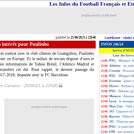
Les Infos du Football Français et E
emplacement publicitaire
publié le
25/06/2021 à 22h48
LiveScore
-
clubs 
n intérêt pour Paulinho
INFOS 24h/24
brèves d'AUJ
...
 son contrat avec le club chinois de Guangzhou, Paulinho
Liste des brèv
...
venir en Europe. Et le milieu de terrain dispose d'ores et
PSG
: Mbappé, le 
25/06
les informations de Yahoo Brésil, l'Atletico Madrid et
Atletico
: un inté
25/06
transfert cet été. Pour rappel, le dernier passage du
Croatie
: Kovacic
25/06
017-2018, disputée avec le FC Barcelone.
PSG
: Mbappé féli
25/06
Everton
: James v
25/06
les Campos - 25/06/21 à 22h48
Divers
: Ntcham p
25/06
PSG
: Hakimi, ça
25/06
Monaco
: Amazon
25/06
Lyon
: le messag
25/06
Man City
: Villa
25/06
emplacement publicitaire
JO
: Caqueret et 
25/06
Bayern
: Nübel b
25/06
JO
: Thauvin sav
25/06
PSG
: le petit fr
25/06
OM
: une bonne 
25/06