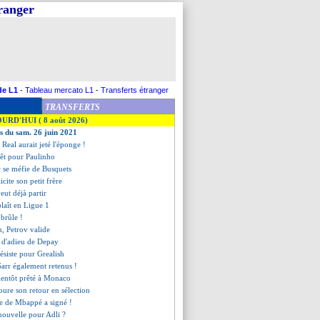
tranger
de L1
-
Tableau mercato L1
-
Transferts étranger
TRANSFERTS
OURD'HUI ( 8 août 2026)
es du sam. 26 juin 2021
Real aurait jeté l'éponge !
rêt pour Paulinho
 se méfie de Busquets
cite son petit frère
eut déjà partir
laît en Ligue 1
 brûle !
, Petrov valide
e d'adieu de Depay
 résiste pour Grealish
Sarr également retenus !
ientôt prêté à Monaco
oure son retour en sélection
ère de Mbappé a signé !
nouvelle pour Adli ?