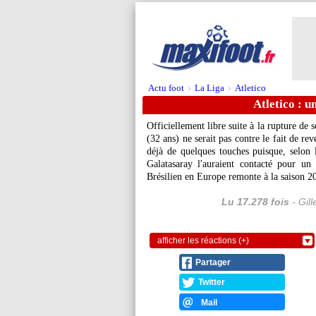
Actu foot
La Liga
Atletico
>
>
Atletico : u
Officiellement libre suite à la rupture de
(32 ans) ne serait pas contre le fait de re
déjà de quelques touches puisque, selon 
Galatasaray l'auraient contacté pour un 
Brésilien en Europe remonte à la saison 2
Lu 17.278 fois
- Gil
afficher les réactions (+)
Partager
Twitter
Mail