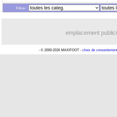
...
Liste des brèves du mer. 10 juillet 202
Filtrer :
emplacement publici
- © 2000-2026 MAXIFOOT -
choix de consentemen