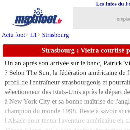
Les Infos du F
12/07
Man City
: S. Gomez à la Real Socieda
emplac
12/07
Lyon
: un accord avec un attaquant de
>
>
Actu foot
L1
Strasbourg
12/07
EdF (JO)
: Diouf quitte le stage
Strasbourg : Vieira courtisé p
12/07
Amical
: Lens colle un 6-0 au Red Sta
Un an après son arrivée sur le banc, Patrick Vi
12/07
Real
: Endrick ne veut pas gâcher son
? Selon The Sun, la fédération américaine de fo
profil de l'entraîneur strasbourgeois et pourrait
12/07
EdF (f)
: l'Egypte et le Nigéria ciblen
sélectionneur des Etats-Unis après le départ d
à New York City et sa bonne maîtrise de l'angl
12/07
Real
: Endrick va écourter ses vacanc
champion du monde 1998. Reste à savoir si ce d
l'Alsace pour tenter l'aventure américaine en c
12/07
Caen
: un rachat par la famille Mbapp