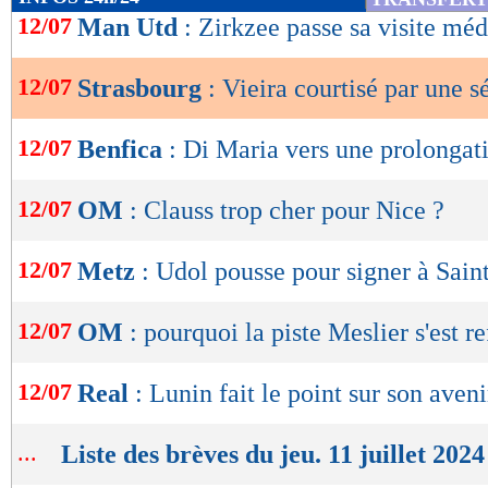
de
12/07
Man Utd
: Zirkzee passe sa visite méd
lecture
12/07
Strasbourg
: Vieira courtisé par une s
OK
12/07
Benfica
: Di Maria vers une prolongat
12/07
OM
: Clauss trop cher pour Nice ?
12/07
Metz
: Udol pousse pour signer à Sain
12/07
OM
: pourquoi la piste Meslier s'est re
12/07
Real
: Lunin fait le point sur son aveni
...
Liste des brèves du jeu. 11 juillet 2024