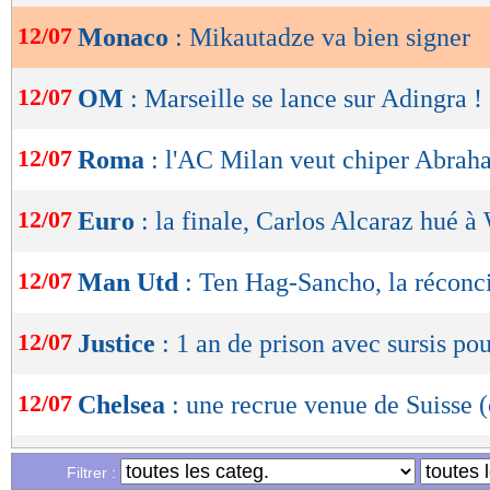
12/07
Monaco
: Mikautadze va bien signer
OK
12/07
OM
: Marseille se lance sur Adingra !
12/07
Roma
: l'AC Milan veut chiper Abra
12/07
Euro
: la finale, Carlos Alcaraz hué 
12/07
Man Utd
: Ten Hag-Sancho, la réconci
12/07
Justice
: 1 an de prison avec sursis po
12/07
Chelsea
: une recrue venue de Suisse (
12/07
Rennes
: le PSG arrive pour Désiré Do
Filtrer :