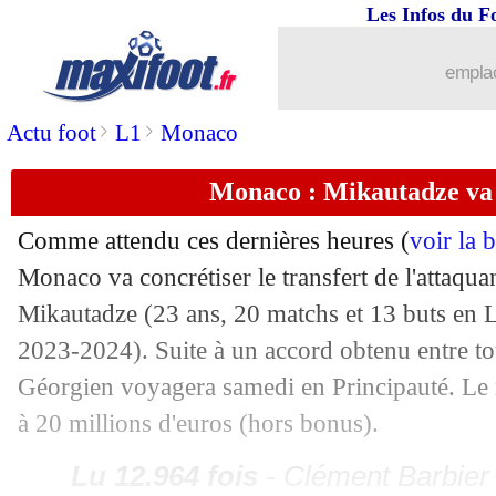
Les Infos du F
emplac
>
>
Actu foot
L1
Monaco
Monaco : Mikautadze va 
Comme attendu ces dernières heures (
voir la 
Monaco va concrétiser le transfert de l'attaq
Mikautadze
(23 ans, 20 matchs et 13 buts en 
2023-2024). Suite à un accord obtenu entre to
Géorgien voyagera samedi en Principauté. Le m
à 20 millions d'euros (hors bonus).
...
brèves d'AUJOURD'HUI (10 août 202
Lu 12.964 fois
- Clément Barbier 