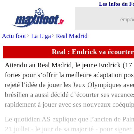
Les Infos du F
12/07
Rennes
: la Roma pense aussi à Assig
emplac
12/07
EdF
: Rodri explique comment l'Espa
>
>
Actu foot
La Liga
Real Madrid
12/07
Inter
: Inzaghi a prolongé (officiel)
Real : Endrick va écourter
12/07
Al-Nassr
: Sadio Mané de retour à Sal
Attendu au Real Madrid, le jeune Endrick (17 
12/07
Rennes
: le Bayern a proposé 35 M€ 
fortes pour s’offrir la meilleure adaptation pos
rejeté l’idée de jouer les Jeux Olympiques avec
12/07
Real
: le message de Carvajal à Mbap
brésilien a aussi décidé d’écourter ses vacanc
rapidement à jouer avec ses nouveaux coéquip
12/07
Man City
: Rodri se sent heureux, mais
Le quotidien AS explique que l’ancien de Palm
12/07
Leicester
: Ndidi prolonge jusqu'en 20
21 juillet - le jour de sa majorité - pour signer