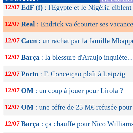
de
12/07
EdF (f)
: l'Egypte et le Nigéria ciblen
lecture
12/07
Real
: Endrick va écourter ses vacanc
OK
12/07
Caen
: un rachat par la famille Mbapp
12/07
Barça
: la blessure d'Araujo inquiète...
12/07
Porto
: F. Conceiçao plaît à Leipzig
12/07
OM
: un coup à jouer pour Lirola ?
12/07
OM
: une offre de 25 M€ refusée pou
12/07
Barça
: ça chauffe pour Nico William