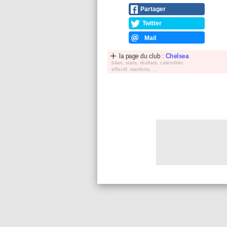
Partager
Twitter
Mail
la page du club :
Chelsea
bilan, stats, réultats, calendrier,
effectif, tranferts, ...