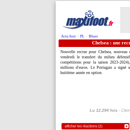
Actu foot
PL
Blues
>
>
Chelsea : une recr
Nouvelle recrue pour Chelsea, nouveau 
vendredi le transfert du milieu défens
compétitions pour la saison 2023-202
millions d'euros. Le Portugais a signé 
huitième année en option.
Lu 12.294 fois
- Clém
afficher les réactions (2)