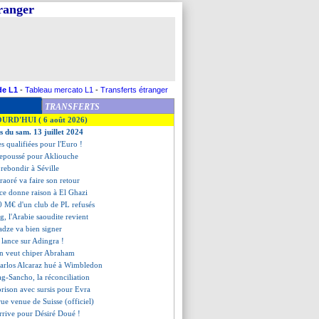
tranger
de L1
-
Tableau mercato L1
-
Transferts étranger
TRANSFERTS
OURD'HUI ( 6 août 2026)
s du sam. 13 juillet 2024
es qualifiées pour l'Euro !
r repoussé pour Akliouche
 rebondir à Séville
raoré va faire son retour
tice donne raison à El Ghazi
0 M€ d'un club de PL refusés
, l'Arabie saoudite revient
adze va bien signer
e lance sur Adingra !
an veut chiper Abraham
 Carlos Alcaraz hué à Wimbledon
ag-Sancho, la réconciliation
prison avec sursis pour Evra
rue venue de Suisse (officiel)
arrive pour Désiré Doué !