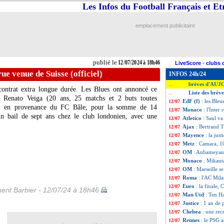
Les Infos du Football Français et E
emplacement publicitaire
publié le
12/07/2024 à 18h46
LiveScore
-
clubs 
ue venue de Suisse (officiel)
INFOS 24h/24
brèves d'AUJ
...
contrat extra longue durée. Les Blues ont annoncé ce
Liste des brève
...
if Renato
Veiga
(20 ans, 25 matchs et 2 buts toutes
EdF (f)
: les Bleu
12/07
4), en provenance du FC Bâle, pour la somme de 14
Monaco
: l'Inte
12/07
un bail de sept ans chez le club londonien, avec une
Atletico
: Saul va
12/07
Ajax
: Bertrand T
12/07
Mayence
: la jus
12/07
Metz
: Camara, 1
12/07
OM
: Aubameyang
12/07
Monaco
: Mikaut
12/07
OM
: Marseille s
12/07
Roma
: l'AC Mil
12/07
Euro
: la finale,
12/07
ent Barbier - 12/07/24 à 18h46
Man Utd
: Ten H
12/07
Justice
: 1 an de 
12/07
Chelsea
: une rec
12/07
Rennes
: le PSG 
12/07