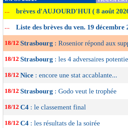
de
...
brèves d'AUJOURD'HUI ( 8 août 202
lecture
OK
...
Liste des brèves du ven. 19 décembre 
18/12
Strasbourg
: Rosenior répond aux sup
18/12
Strasbourg
: les 4 adversaires potentie
18/12
Nice
: encore une stat accablante...
18/12
Strasbourg
: Godo veut le trophée
18/12
C4
: le classement final
18/12
C4
: les résultats de la soirée