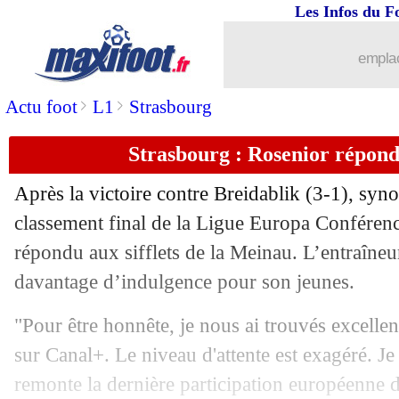
Les Infos du F
emplac
>
>
Actu foot
L1
Strasbourg
Strasbourg : Rosenior répond
Après la victoire contre Breidablik (3-1), sy
classement final de la Ligue Europa Conféren
répondu aux sifflets de la Meinau. L’entraîneu
davantage d’indulgence pour son jeunes.
"Pour être honnête, je nous ai trouvés excelle
sur Canal+. Le niveau d'attente est exagéré. Je
remonte la dernière participation européenne du