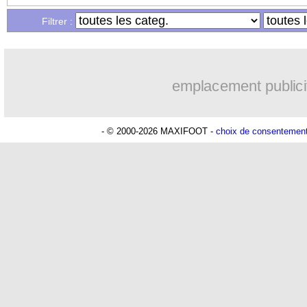
Filtrer :
18/12
C4
: Strasbourg 3-1 Breidablik (fini)
18/12
Ita.
: Milan-Côme se jouera bien en Au
emplacement publici
18/12
Tottenham
: porte ouverte pour Johns
- © 2000-2026 MAXIFOOT -
choix de consentemen
18/12
Ita. (Scpe)
: Naples sort Milan
18/12
Arsenal
: Gabriel Jesus très ambitieux
18/12
Inter
: Bastoni répond pour le Barça
18/12
Man Utd
: Ruben Neves en approche 
18/12
Chelsea
: l'option Xavi