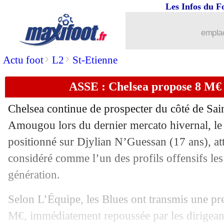
18/12
Strasbourg
: Godo veut le trophée
Les Infos du F
18/12
C4
: le classement final
emplac
18/12
C4
: les résultats de la soirée
>
>
Actu foot
L2
St-Etienne
ASSE : Chelsea propose 8 M€
18/12
C4
: Strasbourg 3-1 Breidablik (fini)
Chelsea continue de prospecter du côté de Sai
18/12
Ita.
: Milan-Côme se jouera bien en Au
Amougou lors du dernier mercato hivernal, le 
positionné sur Djylian N’Guessan (17 ans), a
18/12
Tottenham
: porte ouverte pour Johns
considéré comme l’un des profils offensifs les
18/12
Ita. (Scpe)
: Naples sort Milan
génération.
Selon L’Équipe, les Blues ont transmis une pr
18/12
Arsenal
: Gabriel Jesus très ambitieux
M€, immédiatement repoussée par les dirigeant