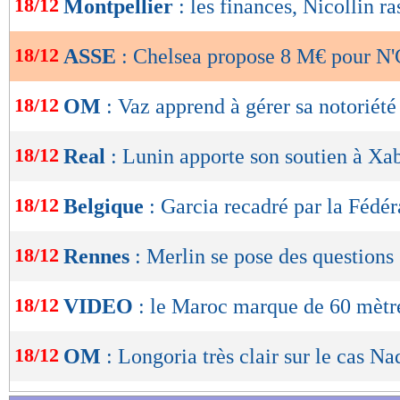
18/12
Montpellier
: les finances, Nicollin ra
de
lecture
18/12
ASSE
: Chelsea propose 8 M€ pour N
OK
18/12
OM
: Vaz apprend à gérer sa notoriété
18/12
Real
: Lunin apporte son soutien à Xa
18/12
Belgique
: Garcia recadré par la Fédér
18/12
Rennes
: Merlin se pose des questions
18/12
VIDEO
: le Maroc marque de 60 mètre
18/12
OM
: Longoria très clair sur le cas Na