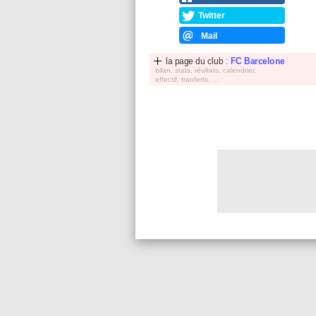
Twitter
Mail
la page du club :
FC Barcelone
bilan, stats, réultats, calendrier,
effectif, tranferts, ...