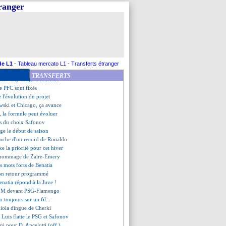
 très satisfait d'Endrick
tranger
i confirme pour Hakimi
emande plus d'équilibre
érêt pour Faivre
 Benatia explique sa méthode
connaît une Mbappé-dépendance
arquinhos n'a pas été surpris
it De Zerbi sur le long terme
de L1
-
Tableau mercato L1
-
Transferts étranger
entine-Espagne le 27 mars
TRANSFERTS
ster City songe à Maresca
le PFC sont fixés
e l'évolution du projet
ski et Chicago, ça avance
 la formule peut évoluer
ses du choix Safonov
ge le début de saison
oche d'un record de Ronaldo
xe la priorité pour cet hiver
l'hommage de Zaïre-Emery
es mots forts de Benatia
son retour programmé
enatia répond à la Juve !
2 M devant PSG-Flamengo
 toujours sur un fil...
iola dingue de Cherki
e Luis flatte le PSG et Safonov
ini pour D. Ancelotti (off.)