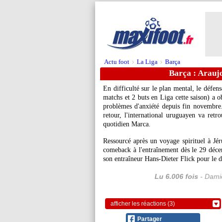
Actu foot
La Liga
Barça
>
>
Barça : Arauj
En difficulté sur le plan mental, le défe
matchs et 2 buts en Liga cette saison) a 
problèmes d'anxiété depuis fin novembre. 
retour, l'international uruguayen va retro
quotidien Marca.
Ressourcé après un voyage spirituel à Jér
comeback à l'entraînement dès le 29 décem
son entraîneur Hans-Dieter Flick pour le d
Lu 6.006 fois
- Damie
afficher les réactions (3)
Partager