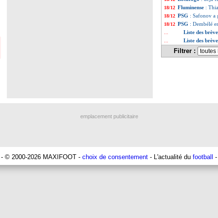
Fluminense
: Thia
18/12
PSG
: Safonov a 
18/12
PSG
: Dembélé e
18/12
Liste des brèv
...
Liste des brèv
...
Filtrer :
emplacement publicitaire
- © 2000-2026 MAXIFOOT -
choix de consentement
- L'actualité du
football
-