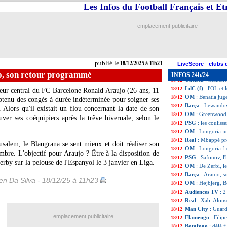
Real
: Xabi Alonso
18/12
Les Infos du Football Français et E
Maroc
: Regragu
18/12
OM
: Longoria d
18/12
emplacement publicitaire
Auxerre
: un int
18/12
OM
: le mercato,
18/12
Real
: Alonso re
18/12
PSG
: Safonov, M
18/12
publié le
18/12/2025 à 11h23
OM
: Longoria vo
18/12
LiveScore
-
clubs 
Finalissima
: Arg
18/12
o, son retour programmé
INFOS 24h/24
Chelsea
: Manche
18/12
LdC (f)
: l'OL et 
18/12
nseur central du FC Barcelone Ronald
Araujo
(26 ans, 11
OM
: Benatia jug
18/12
obtenu des congés à durée indéterminée pour soigner ses
Barça
: Lewandow
18/12
Alors qu'il existait un flou concernant la date de son
OM
: Greenwood,
18/12
uver ses coéquipiers après la trêve hivernale, selon le
PSG
: les coulis
18/12
OM
: Longoria ju
18/12
Real
: Mbappé pr
18/12
usalem, le Blaugrana se sent mieux et doit réaliser son
OM
: Longoria fi
18/12
bre. L'objectif pour Araujo ? Être à la disposition de
PSG
: Safonov, 
18/12
erby sur la pelouse de l'Espanyol le 3 janvier en Liga.
OM
: De Zerbi, l
18/12
Barça
: Araujo, 
18/12
n Da Silva - 18/12/25 à 11h23
OM
: Højbjerg, B
18/12
Audiences TV
: 
18/12
Real
: Xabi Alonso
18/12
Man City
: Guard
18/12
emplacement publicitaire
Flamengo
: Filip
18/12
Botafogo
: déjà f
18/12