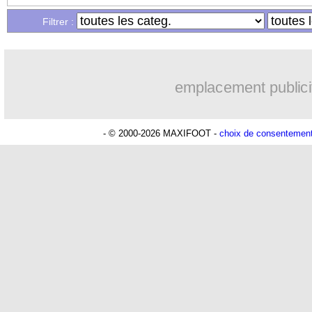
Filtrer :
18/12
C4
: Strasbourg 3-1 Breidablik (fini)
18/12
Ita.
: Milan-Côme se jouera bien en Au
emplacement publici
18/12
Tottenham
: porte ouverte pour Johns
- © 2000-2026 MAXIFOOT -
choix de consentemen
18/12
Ita. (Scpe)
: Naples sort Milan
18/12
Arsenal
: Gabriel Jesus très ambitieux
18/12
Inter
: Bastoni répond pour le Barça
18/12
Man Utd
: Ruben Neves en approche 
18/12
Chelsea
: l'option Xavi