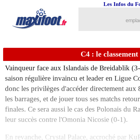
Les Infos du F
emplac
C4 : le classement 
Vainqueur face aux Islandais de Breidablik (3-
saison régulière invaincu et leader en Ligue 
donc les privilèges d'accéder directement aux 8
les barrages, et de jouer tous ses matchs retou
finales. Ce sera aussi le cas des Polonais du
leur succès contre l'Omonia Nicosie (0-1).
Pos
Equipe
Pts
J
G
N
P
Bp
Bc
Di
1
Strasbourg
16
6
5
1
0
11
5
+
2
Rakow Czestochowa
14
6
4
2
0
9
2
+
En revanche, Crystal Palace, accroché par Ku