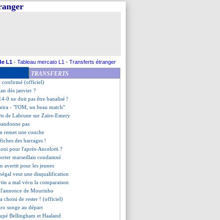
tranger
celino crie à l'injustice
 explique son choix
rdi
 Maguire excuse un député ghanéen
"si Varane veut revenir..."
 ratera Monaco et Newcastle !
i Alonso plutôt au Bayern ?
de L1
-
Tableau mercato L1
-
Transferts étranger
aaland, le regret de D. Cissé
TRANSFERTS
er sont partis pour rester
t confirmé (officiel)
an dès janvier ?
 14-0 ne doit pas être banalisé !
Vieira - "l'OM, un beau match"
orts de Labrune sur Zaïre-Emery
abandonne pas
en remet une couche
ffiches des barrages !
aloni pour l'après-Ancelotti ?
orter marseillais condamné
n avertit pour les jeunes
énégal veut une disqualification
rtin a mal vécu la comparaison
 l'annonce de Mourinho
 choisi de rester ! (officiel)
iro songe au départ
loupé Bellingham et Haaland