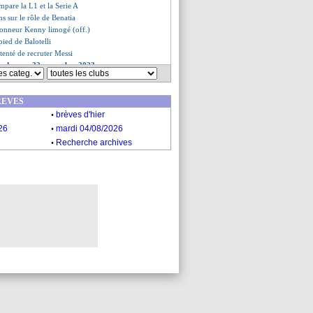
mpare la L1 et la Serie A
ns sur le rôle de Benatia
ctionneur Kenny limogé (off.)
pied de Balotelli
 tenté de recruter Messi
es du mer. 22 novembre 2023
ves du mar. 21 novembre 2023
REVES
.
brèves d'hier
.
26
mardi 04/08/2026
.
Recherche archives