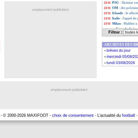
PSG
: Skriniar co
23/11
OM
: des précisio
23/11
emplacement publicitaire
Irlande
: le séle
23/11
Italie
: l'appel du 
23/11
Milan
: Maldini a
23/11
Liste des brèv
...
Filtrer :
Liste des brè
...
ARCHIVES DES B
.
brèves du jour
.
mercredi 05/08/20
.
lundi 03/08/2026
emplacement publicitaire
- © 2000-2026 MAXIFOOT -
choix de consentement
- L'actualité du
football
-