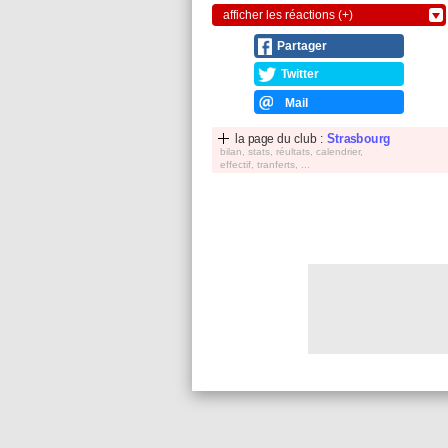
afficher les réactions (+)
Partager
Twitter
Mail
la page du club :
Strasbourg
bilan, stats, réultats, calendrier,
effectif, tranferts, ...