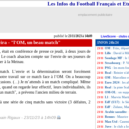
Les Infos du Football Français et E
OM
: le Pana, Mar
23/11
Rennes
: Maurice
23/11
Real
: la piste Ica
23/11
emplacement publicitaire
Man Utd
: quand
23/11
Lens
: F. Haise - 
23/11
PSG
: Marquinhos
23/11
Leverkusen
: Xab
23/11
publié le
23/11/2023 à 14h09
LiveScore
-
clubs 
Divers
: Mbappé-H
23/11
eira - "l'OM, un beau match"
INFOS 24h/24
PSG
: Ruiz et Sol
23/11
OM
: Friio, dépar
23/11
, était en conférence de presse ce jeudi, à deux jours de
Lille
: David à Mil
23/11
 Le coach alsacien compte sur l'envie de ses joueurs de
Sondage MF
: le
23/11
ter à la Meinau.
Strasbourg
: P. 
23/11
PSG
: les mots f
23/11
tch. L’envie et la détermination seront forcément
Real
: Reinier n'
23/11
notre travail sur ce match face à l’OM. On a beaucoup
OM
: Marcelino 
23/11
occasions. (...) Je m’attends à un match compliqué. Même
Euro 2024
: les a
23/11
, quand on regarde leur effectif, leurs individualités, ils
Real
: la piste Sc
23/11
 un match", a prévenu l'ancien milieu de terrain.
OM-OL
: un supp
23/11
L1
: Marvin Marti
23/11
 une série de cinq matchs sans victoire (3 défaites, 2
EdF (U17)
: le S
23/11
EdF
: Zidane, Ma
23/11
Arabie saoudite
:
23/11
Rennes
: Maurice a
ain Rigaux - 23/11/23 à 14h09
23/11
Man Utd
: Casem
23/11
Juve
: le club a 
23/11