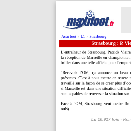
Actu foot
L1
Strasbourg
>
>
Strasbourg : P. Vi
L'entraîneur de Strasbourg, Patrick Vieira
la réception de Marseille en championnat.
briller dans une telle affiche pour l'empor
"Recevoir l’OM, ça annonce un beau ma
présentes. C’est à nous mettre en œuvre 
travaillé sur la façon de se créer plus d’
si Marseille est dans une situation difficile
sont capables de renverser la situation sur
Face à l'OM, Strasbourg veut mettre fin à
nuls).
Lu 10.917 fois
- Rom