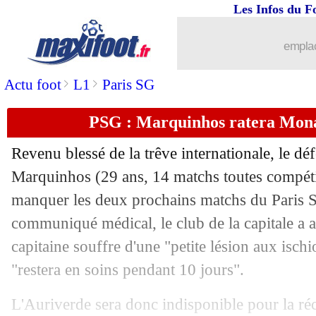
Les Infos du F
23/11
Lens
: Mendy prend la défense de Dio
emplac
23/11
L1
: un badge spécial pour Mbappé
>
>
Actu foot
L1
Paris SG
23/11
Bayern
: Tuchel n'en peut plus du cale
PSG : Marquinhos ratera Mona
23/11
LdC (f)
: le PSG chute contre le Baye
Revenu blessé de la trêve internationale, le déf
23/11
VIDEO
: Trapp, la drôle de simulation
Marquinhos
(29 ans, 14 matchs toutes compétit
manquer les deux prochains matchs du Paris 
23/11
Monaco
: deux absents à Paris
communiqué médical, le club de la capitale a 
capitaine souffre d'une "petite lésion aux ischio
23/11
Strasbourg
: Diarra jusqu'en 2028 (off
"restera en soins pendant 10 jours".
23/11
PSG
: Luis Enrique heureux pour Go
L'Auriverde sera donc indisponible pour la r