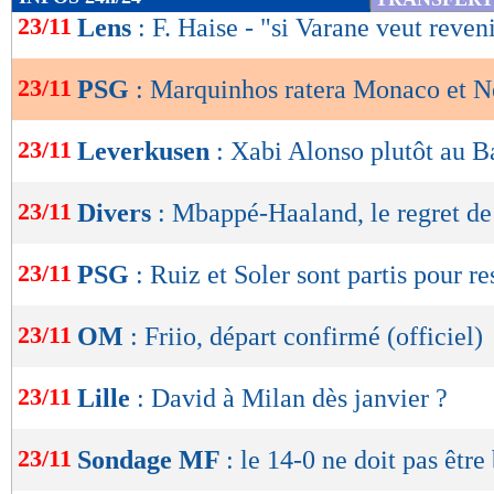
de
23/11
Lens
: F. Haise - "si Varane veut reveni
lecture
23/11
PSG
: Marquinhos ratera Monaco et N
OK
23/11
Leverkusen
: Xabi Alonso plutôt au B
23/11
Divers
: Mbappé-Haaland, le regret de
23/11
PSG
: Ruiz et Soler sont partis pour re
23/11
OM
: Friio, départ confirmé (officiel)
23/11
Lille
: David à Milan dès janvier ?
23/11
Sondage MF
: le 14-0 ne doit pas être