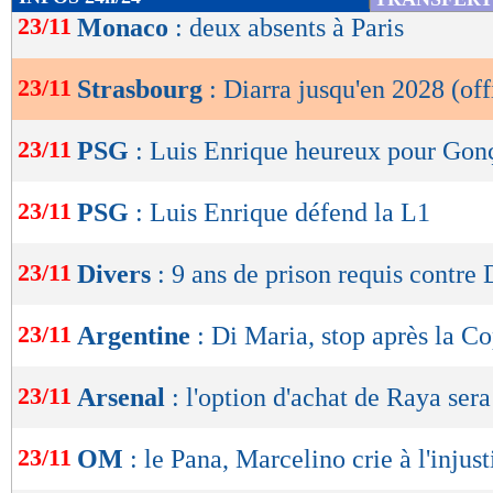
de
23/11
Monaco
: deux absents à Paris
lecture
23/11
Strasbourg
: Diarra jusqu'en 2028 (off
OK
23/11
PSG
: Luis Enrique heureux pour Go
23/11
PSG
: Luis Enrique défend la L1
23/11
Divers
: 9 ans de prison requis contre 
23/11
Argentine
: Di Maria, stop après la Co
23/11
Arsenal
: l'option d'achat de Raya sera
Lu 7.108 fois
- Youcef Touaitia 
23/11
OM
: le Pana, Marcelino crie à l'injust