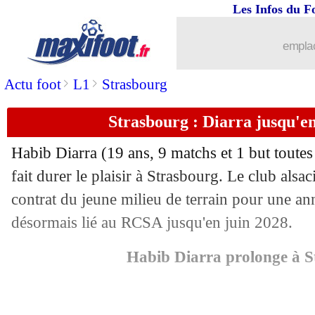
Les Infos du F
emplac
>
>
Actu foot
L1
Strasbourg
Strasbourg : Diarra jusqu'en 
Habib
Diarra
(19 ans, 9 matchs et 1 but toutes
fait durer le plaisir à Strasbourg. Le club alsa
contrat du jeune milieu de terrain pour une an
désormais lié au RCSA jusqu'en juin 2028.
...
brèves d'AUJOURD'HUI (10 août 202
Habib Diarra prolonge à S
...
Liste des brèves du ven. 24 novembre