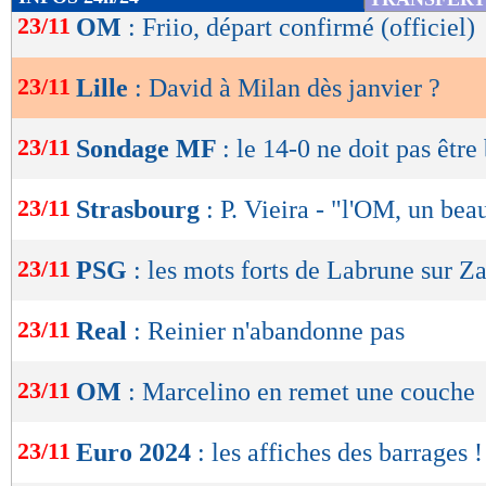
de
23/11
OM
: Friio, départ confirmé (officiel)
lecture
23/11
Lille
: David à Milan dès janvier ?
OK
23/11
Sondage MF
: le 14-0 ne doit pas être
23/11
Strasbourg
: P. Vieira - "l'OM, un be
23/11
PSG
: les mots forts de Labrune sur 
23/11
Real
: Reinier n'abandonne pas
23/11
OM
: Marcelino en remet une couche
23/11
Euro 2024
: les affiches des barrages !