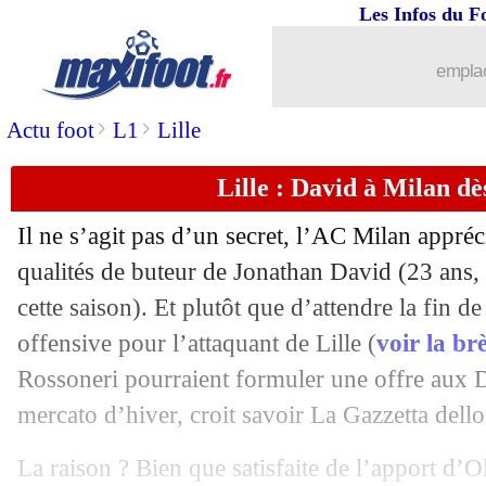
Les Infos du F
23/11
Monaco
: deux absents à Paris
emplac
23/11
Strasbourg
: Diarra jusqu'en 2028 (off
>
>
Actu foot
L1
Lille
23/11
PSG
: Luis Enrique heureux pour Go
Lille : David à Milan dè
23/11
PSG
: Luis Enrique défend la L1
Il ne s’agit pas d’un secret, l’AC Milan appréc
23/11
Divers
: 9 ans de prison requis contre 
qualités de buteur de Jonathan
David
(23 ans, 
cette saison). Et plutôt que d’attendre la fin d
23/11
Argentine
: Di Maria, stop après la Co
offensive pour l’attaquant de Lille (
voir la br
Rossoneri pourraient formuler une offre aux D
23/11
Arsenal
: l'option d'achat de Raya sera
mercato d’hiver, croit savoir La Gazzetta dello
23/11
OM
: le Pana, Marcelino crie à l'injust
La raison ? Bien que satisfaite de l’apport d’O