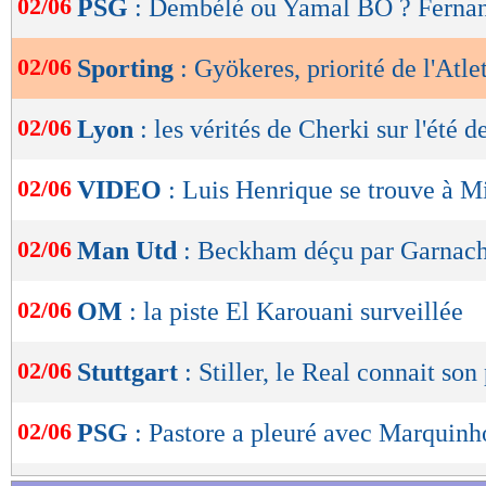
02/06
PSG
: Dembélé ou Yamal BO ? Fernan
de
lecture
02/06
Sporting
: Gyökeres, priorité de l'Atle
OK
02/06
Lyon
: les vérités de Cherki sur l'été d
02/06
VIDEO
: Luis Henrique se trouve à M
02/06
Man Utd
: Beckham déçu par Garnac
02/06
OM
: la piste El Karouani surveillée
02/06
Stuttgart
: Stiller, le Real connait son
02/06
PSG
: Pastore a pleuré avec Marquinh