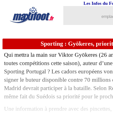
...
brèves d'AUJOURD'HUI ( 8 août 202
Les Infos du F
...
Liste des brèves du mar. 3 juin 2025
emplac
02/06
Bordeaux
: Dugarry ne regrette pas K
Sporting : Gyökeres, priorit
02/06
Ballon d'Or
: Yamal et le duel face 
Qui mettra la main sur Viktor
Gyökeres
(26 an
02/06
Barça
: Ter Stegen prévient Joan Garc
toutes compétitions cette saison), auteur d’une
Sporting Portugal ? Les cadors européens vont 
02/06
Lens
: Sage officiellement nommé
signer le buteur disponible contre 70 millions d
02/06
OM
: Renato Veiga toujours suivi
Madrid devrait participer à la bataille. Selon 
même fait du Suédois sa priorité pour le proch
02/06
Man Utd
: Mbeumo veut signer
Une information à prendre avec des pincettes, 