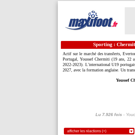
Sporting : Chermit
Actif sur le marché des transferts, Everto
Portugal, Youssef
Chermiti
(19 ans, 22 ap
2022-2023). L'international U19 portugais 
2027, avec la formation anglaise. Un trans
Youssef Ch
Lu 7.926 fois
- Youc
afficher les réactions (+)