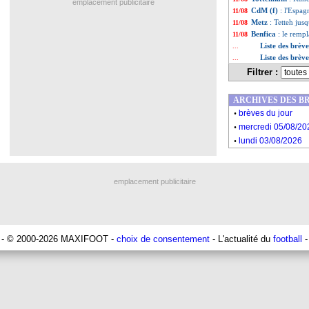
emplacement publicitaire
CdM (f)
: l'Espag
11/08
Metz
: Tetteh jus
11/08
Benfica
: le remp
11/08
Liste des brèv
...
Liste des brèv
...
Filtrer :
ARCHIVES DES B
.
brèves du jour
.
mercredi 05/08/20
.
lundi 03/08/2026
emplacement publicitaire
- © 2000-2026 MAXIFOOT -
choix de consentement
- L'actualité du
football
-