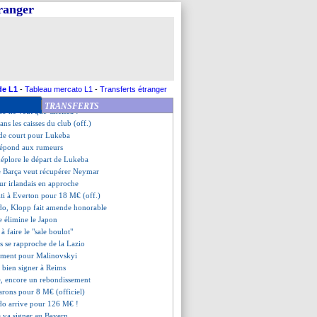
dder mis en examen
tranger
allier Anderlecht
tecoglou confirme pour Kane
en garde
bi a déjà oublié Caicedo
est fait "à 99%"
uchel prend des pincettes
ue clair pour Neymar et Verratti
de L1
-
Tableau mercato L1
-
Transferts étranger
ue se prononce sur le cas Mbappé
TRANSFERTS
do ne veut que Chelsea !
ns les caisses du club (off.)
 de court pour Lukeba
 répond aux rumeurs
déplore le départ de Lukeba
e Barça veut récupérer Neymar
ur irlandais en approche
ti à Everton pour 18 M€ (off.)
edo, Klopp fait amende honorable
e élimine le Japon
 à faire le "sale boulot"
is se rapproche de la Lazio
dément pour Malinovskyi
 bien signer à Reims
e, encore un rebondissement
arons pour 8 M€ (officiel)
do arrive pour 126 M€ !
 va signer au Bayern