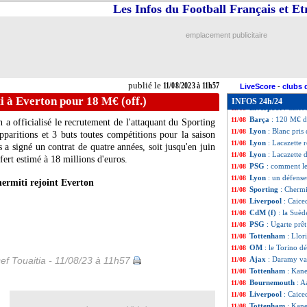
Monaco
: Ben Ye
11/08
Les Infos du Football Français et E
Reims
: Flips va r
11/08
Tottenham
: Pos
11/08
emplacement publicitaire
Lens
: Haise met 
11/08
Brighton
: De Zer
11/08
PSG
: Dembélé, c'
11/08
Bayern
: Kane, T
11/08
publié le
11/08/2023 à 11h57
PSG
: Luis Enriq
11/08
LiveScore
-
clubs 
PSG
: Luis Enriq
11/08
i à Everton pour 18 M€ (off.)
INFOS 24h/24
Liverpool
: Caice
11/08
Barça
: 120 M€ da
11/08
n a officialisé le recrutement de l'attaquant du Sporting
Lyon
: Blanc pris
11/08
paritions et 3 buts toutes compétitions pour la saison
Lyon
: Lacazette
11/08
a signé un contrat de quatre années, soit jusqu'en juin
Lyon
: Lacazette 
11/08
fert estimé à 18 millions d'euros.
PSG
: comment l
11/08
Lyon
: un défense
11/08
ermiti rejoint Everton
Sporting
: Chermi
11/08
Liverpool
: Caic
11/08
CdM (f)
: la Suèd
11/08
PSG
: Ugarte prêt
11/08
Tottenham
: Llor
11/08
OM
: le Torino 
11/08
ef Touaitia - 11/08/23 à 11h57
Ajax
: Daramy va
11/08
Tottenham
: Kan
11/08
Bournemouth
: A
11/08
Liverpool
: Caice
11/08
Tottenham
: Kane
11/08