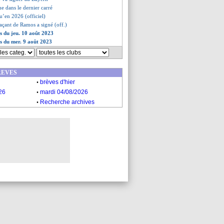
ne dans le dernier carré
qu’en 2026 (officiel)
laçant de Ramos a signé (off.)
es du jeu. 10 août 2023
es du mer. 9 août 2023
REVES
.
brèves d'hier
.
26
mardi 04/08/2026
.
Recherche archives