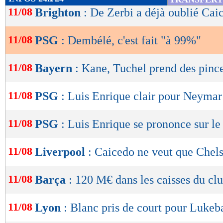
de
11/08
Brighton
: De Zerbi a déjà oublié Cai
lecture
11/08
PSG
: Dembélé, c'est fait "à 99%"
OK
11/08
Bayern
: Kane, Tuchel prend des pince
11/08
PSG
: Luis Enrique clair pour Neymar 
11/08
PSG
: Luis Enrique se prononce sur l
11/08
Liverpool
: Caicedo ne veut que Chels
11/08
Barça
: 120 M€ dans les caisses du clu
11/08
Lyon
: Blanc pris de court pour Lukeb