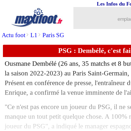
Les Infos du F
11/08
Bayern
: Man City a tenté sa chance
emplac
11/08
OM
: accord avec Fenerbahçe pour Ün
>
>
Actu foot
L1
Paris SG
11/08
Rennes
: Françoise part au Portugal (of
PSG : Dembélé, c'est fa
11/08
Lyon
: Lukeba transféré au RB Leipzig
Ousmane
Dembélé
(26 ans, 35 matchs et 8 bu
11/08
L1
: Zaïre-Emery, déjà patron au PSG 
la saison 2022-2023) au Paris Saint-Germain, c
Présent en conférence de presse, l'entraîneur d
11/08
Lens
: Haise s'exprime sur l'attaquant
Enrique, a confirmé la venue imminente de l'a
11/08
Lille
: Bayo sur le départ
"Ce n'est pas encore un joueur du PSG, il ne se
manque un tout petit quelque chose. A 100% n
11/08
Atletico
: Simeone refuse l'Arabie Sao
joueur du PSG", a indiqué le manager espagnol