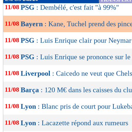
de
11/08
PSG
: Dembélé, c'est fait "à 99%"
lecture
11/08
Bayern
: Kane, Tuchel prend des pince
OK
11/08
PSG
: Luis Enrique clair pour Neymar 
11/08
PSG
: Luis Enrique se prononce sur l
11/08
Liverpool
: Caicedo ne veut que Chels
11/08
Barça
: 120 M€ dans les caisses du clu
11/08
Lyon
: Blanc pris de court pour Lukeb
11/08
Lyon
: Lacazette répond aux rumeurs