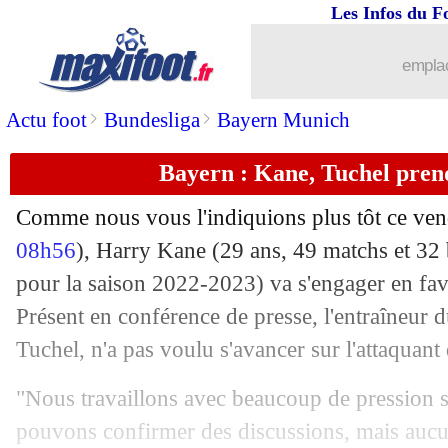
Les Infos du F
11/08
OM
: accord avec Fenerbahçe pour Ün
emplac
11/08
Rennes
: Françoise part au Portugal (of
>
>
Actu foot
Bundesliga
Bayern Munich
11/08
Lyon
: Lukeba transféré au RB Leipzig
Bayern : Kane, Tuchel prend
11/08
L1
: Zaïre-Emery, déjà patron au PSG 
Comme nous vous l'indiquions plus tôt ce ven
11/08
Lens
: Haise s'exprime sur l'attaquant
08h56
), Harry
Kane
(29 ans, 49 matchs et 32 
pour la saison 2022-2023) va s'engager en f
11/08
Lille
: Bayo sur le départ
Présent en conférence de presse, l'entraîneur
Tuchel, n'a pas voulu s'avancer sur l'attaquan
11/08
Atletico
: Simeone refuse l'Arabie Sao
"Nous travaillons avec beaucoup de pression s
11/08
Strasbourg
: une offre de 18 M€ pour 
pouvons confirmer des discussions, mais aucun